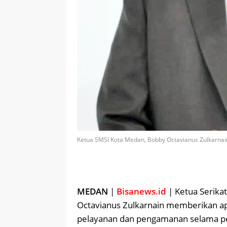
Ketua SMSI Kota Medan, Bobby Octavianus Zulkarnain
MEDAN
|
Bisanews.id
| Ketua Serika
Octavianus Zulkarnain memberikan ap
pelayanan dan pengamanan selama pera