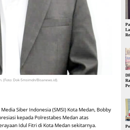
Pa
La
Re
Ta
DP
. (Foto: Dok-Smsimdn/Bisanews.id).
Ra
Pe
Si
20
t Media Siber Indonesia (SMSI) Kota Medan, Bobby
resiasi kepada Polrestabes Medan atas
yaan Idul Fitri di Kota Medan sekitarnya.
Po