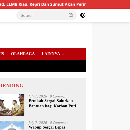
, Kepri Dan Sumut Akan Peringati Harlah Ke-25
PD AIJ 
IS
OLAHRAGA
LAINNYA
RENDING
July 7, 2026
0 Comment
Pemkab Sergai Salurkan
Bantuan bagi Korban Puting
Beliung di Sei Bamban
July 7, 2026
0 Comment
Wabup Sergai Lepas