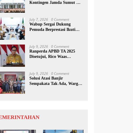
Kontingen Jamda Sumut XI,
Tekankan Nilai SAKTI dan
Karakter Pramuka
July 7, 2026
0 Comment
Wabup Sergai Dukung
Pemuda Berprestasi Ikuti
Program Kepemimpinan
Internasional
July 9, 2026
0 Comment
Ranperda APBD TA 2025
Disetujui, Rico Waas
Apresiasi Sinergitas Antara
Legislatif dan Eksekutif
July 9, 2026
0 Comment
Solusi Atasi Banjir
Sempakata Tak Ada, Warga
Korban Temui Wong Chun
Sen
EMERINTAHAN