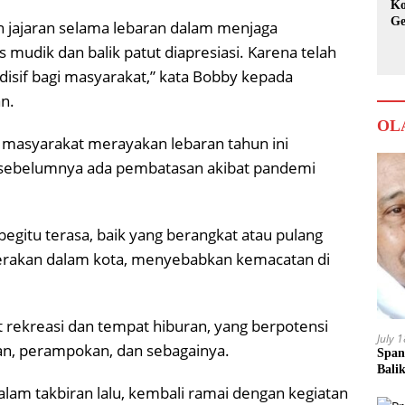
Ko
Ge
n jajaran selama lebaran dalam menjaga
Ka
udik dan balik patut diapresiasi. Karena telah
sif bagi masyarakat,” kata Bobby kepada
n.
OL
 masyarakat merayakan lebaran tahun ini
 sebelumnya ada pembatasan akibat pandemi
gitu terasa, baik yang berangkat atau pulang
rakan dalam kota, menyebabkan kemacatan di
t rekreasi dan tempat hiburan, yang berpotensi
July 
an, perampokan, dan sebagainya.
Span
Bali
malam takbiran lalu, kembali ramai dengan kegiatan