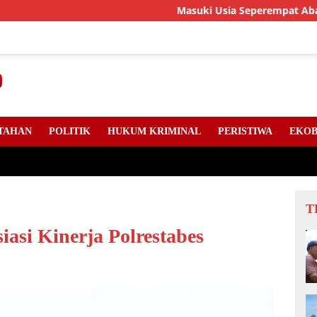
Masuki Usia Seperempat Abad, LLMB Riau
TAHAN
POLITIK
HUKUM KRIMINAL
PERISTIWA
EKOB
T
asi Kinerja Polrestabes