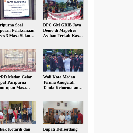
ripurna Soal
DPC GM GRIB Jaya
poran Pelaksanaan
Demo di Mapolres
ses 3 Masa Sidang
Asahan Terkait Kasus
hun Anggaran 2025
Pencabulan Anak
RD Medan Gelar
Wali Kota Medan
pat Paripurna
Terima Anugerah
nutupan Masa
Tanda Kehormatan
dang Kesatu Tahun
Satyalancana Karya
24
Bhakti Praja Nugraha
lsek Kotarih dan
Bupati Deliserdang