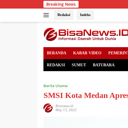
Skip
Breaking News
to
content
Redaksi
Indeks
BERANDA
KABAR VIDEO
PEMERIN
REDAKSI
SUMUT
BATUBARA
Berita Utama
SMSI Kota Medan Apresi
Bisanews.id
May 13, 2022