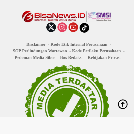
Disclaimer
Kode Etik Internal Perusahaan
SOP Perlindungan Wartawan
Kode Perilaku Perusahaan
Pedoman Media Siber
Box Redaksi
Kebijakan Privasi