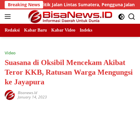
Skip
 Sejumlah Titik Jalan Lintas Sumatera, Pengguna Jalan diimba
Breaking News
to
content
Redaksi
Kabar Baru
Kabar Video
Indeks
Video
Suasana di Oksibil Mencekam Akibat
Teror KKB, Ratusan Warga Mengungsi
ke Jayapura
Bisanews.id
January 14, 2023