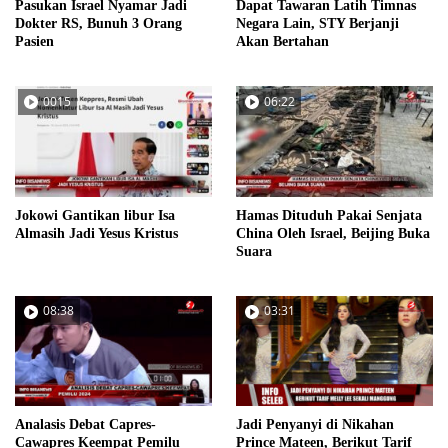
Pasukan Israel Nyamar Jadi
Dapat Tawaran Latih Timnas
Dokter RS, Bunuh 3 Orang
Negara Lain, STY Berjanji
Pasien
Akan Bertahan
0015
06:22
Jokowi Gantikan libur Isa
Hamas Dituduh Pakai Senjata
Almasih Jadi Yesus Kristus
China Oleh Israel, Beijing Buka
Suara
08:38
03:31
Analasis Debat Capres-
Jadi Penyanyi di Nikahan
Cawapres Keempat Pemilu
Prince Mateen, Berikut Tarif