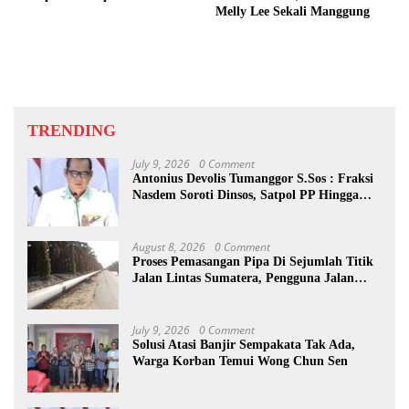
Melly Lee Sekali Manggung
TRENDING
July 9, 2026
0 Comment
Antonius Devolis Tumanggor S.Sos : Fraksi
Nasdem Soroti Dinsos, Satpol PP Hingga
Kepling
August 8, 2026
0 Comment
Proses Pemasangan Pipa Di Sejumlah Titik
Jalan Lintas Sumatera, Pengguna Jalan
diimbau Untuk meningkatkan
Kewaspadaan
July 9, 2026
0 Comment
Solusi Atasi Banjir Sempakata Tak Ada,
Warga Korban Temui Wong Chun Sen