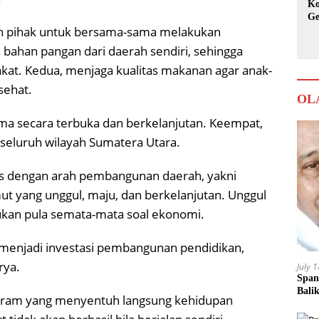
Ko
Ge
ruh pihak untuk bersama-sama melakukan
Ka
bahan pangan dari daerah sendiri, sehingga
at. Kedua, menjaga kualitas makanan agar anak-
sehat.
OL
a secara terbuka dan berkelanjutan. Keempat,
eluruh wilayah Sumatera Utara.
as dengan arah pembangunan daerah, yakni
t yang unggul, maju, dan berkelanjutan. Unggul
bukan pula semata-mata soal ekonomi.
 menjadi investasi pembangunan pendidikan,
rya.
July 
Span
Bali
ram yang menyentuh langsung kehidupan