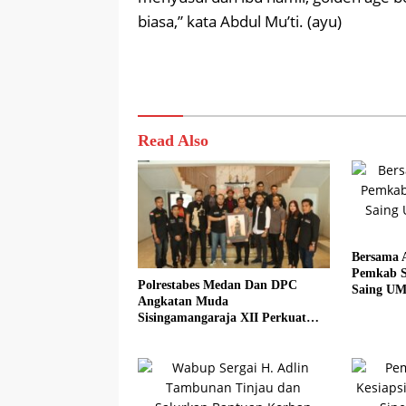
biasa,” kata Abdul Mu’ti. (ayu)
Read Also
Bersama 
Pemkab S
Polrestabes Medan Dan DPC
Saing UM
Angkatan Muda
Sadar Hal
Sisingamangaraja XII Perkuat
Sinergitas Jaga Kamtibmas