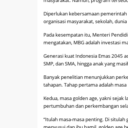
masyarakat. Namun, program tersebut t
Diperlukan kebersamaan pemerintah p
organisasi masyarakat, sekolah, dunia
Pada kesempatan itu, Menteri Pendid
mengatakan, MBG adalah investasi ma
Generasi kuat Indonesia Emas 2045 ada
SMP, dan SMA, hingga anak yang masi
Banyak penelitian menunjukkan perk
tahapan. Tahap pertama adalah masa 
Kedua, masa golden age, yakni sejak la
pertumbuhan dan perkembangan sela
“Itulah masa-masa penting. Di situlah
menyusui dan ibu hamil, golden age be