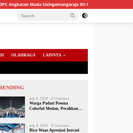
 Muda Sisingamangaraja XII Perkuat Sinergitas Jaga Kamtibmas
IS
OLAHRAGA
LAINNYA
RENDING
July 6, 2026
0 Comment
Warga Padati Pesona
Colorful Medan, Pecahkan
Rekor Dunia Permainan
Kulcapi
July 6, 2026
0 Comment
Rico Waas Apresiasi Inovasi