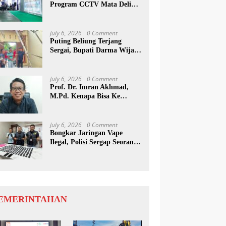
Program CCTV Mata Deli
Jadi Percontohan Di Medan
July 6, 2026
0 Comment
Puting Beliung Terjang
Sergai, Bupati Darma Wijaya
Tinjau Lokasi Bencana
July 6, 2026
0 Comment
Prof. Dr. Imran Akhmad,
M.Pd. Kenapa Bisa Ke
Inggris Ya…?
July 6, 2026
0 Comment
Bongkar Jaringan Vape
Ilegal, Polisi Sergap Seorang
Komplotan Narkotika
Internasional Si Medan
EMERINTAHAN