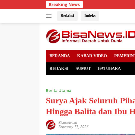
Skip
Breaking News
to
content
Redaksi
Indeks
BERANDA
KABAR VIDEO
PEMERIN
REDAKSI
SUMUT
BATUBARA
Berita Utama
Surya Ajak Seluruh Pi
Hingga Balita dan Ibu 
Bisanews.id
February 17, 2026