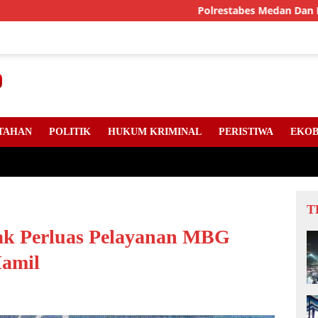
Polrestabes Medan Dan DPC Angkatan
TAHAN
POLITIK
HUKUM KRIMINAL
PERISTIWA
EKOB
T
hak Perluas Pelayanan MBG
Hamil