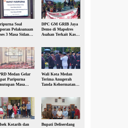
ripurna Soal
DPC GM GRIB Jaya
poran Pelaksanaan
Demo di Mapolres
ses 3 Masa Sidang
Asahan Terkait Kasus
hun Anggaran 2025
Pencabulan Anak
RD Medan Gelar
Wali Kota Medan
pat Paripurna
Terima Anugerah
nutupan Masa
Tanda Kehormatan
dang Kesatu Tahun
Satyalancana Karya
24
Bhakti Praja Nugraha
lsek Kotarih dan
Bupati Deliserdang