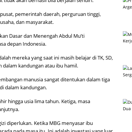
idak akan berhasil bila berjalan sendiri.
usat, pemerintah daerah, perguruan tinggi,
 usaha, dan masyarakat.
ikan Dasar dan Menengah Abdul Mu’ti
sa depan Indonesia.
lah mereka yang saat ini masih belajar di TK, SD,
h dalam kandungan atau ibu hamil.
embangan manusia sangat ditentukan dalam tiga
di dalam kandungan.
hir hingga usia lima tahun. Ketiga, masa
njutnya.
 gizi diperlukan. Ketika MBG menyasar ibu
rada pada masa itu. Ini adalah investasi yang luar