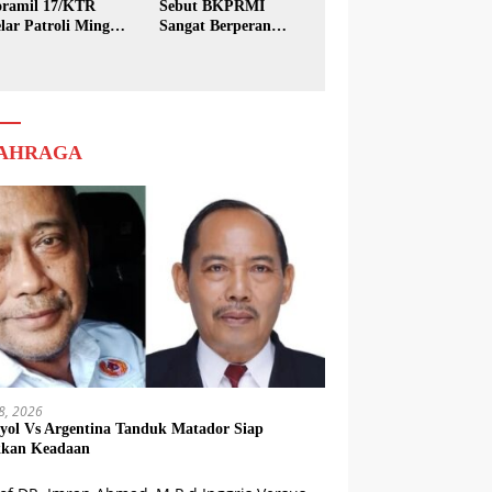
ramil 17/KTR
Sebut BKPRMI
lar Patroli Minggu
Sangat Berperan
sih
dalam Pembinaan
Generasi Muda
AHRAGA
18, 2026
yol Vs Argentina Tanduk Matador Siap
kkan Keadaan