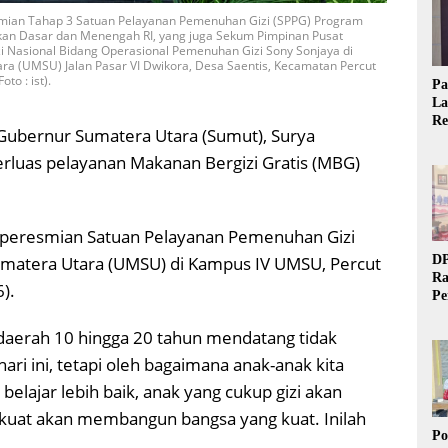
smian Tahap 3 Satuan Pelayanan Pemenuhan Gizi (SPPG) Program
an Dasar dan Menengah RI, yang juga Sekum Pimpinan Pusat
i Nasional Bidang Operasional Pemenuhan Gizi Sony Sonjaya di
a (UMSU) Jalan Pasar VI Dwikora, Desa Saentis, Kecamatan Percut
to : ist).
Pa
La
Re
l Gubernur Sumatera Utara (Sumut), Surya
Ta
luas pelayanan Makanan Bergizi Gratis (MBG)
t peresmian Satuan Pelayanan Pemenuhan Gizi
matera Utara (UMSU) di Kampus IV UMSU, Percut
DP
Ra
).
Pe
Si
20
daerah 10 hingga 20 tahun mendatang tidak
ari ini, tetapi oleh bagaimana anak-anak kita
belajar lebih baik, anak yang cukup gizi akan
g kuat akan membangun bangsa yang kuat. Inilah
Po
.