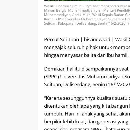
Wakil Gubernur Sumut, Surya saat menghadiri Pere
Makan Bergizi Muhammadiyah oleh Menteri Pendidik
Muhammadiyah, Abdul Mu'ti, Wakil Kepala Badan Giz
Kampus IV Universitas Muhammadiyah Sumatera Utar
Seituan, Kabupaten Deliserdang, Senin (16/2/2026). (Fo
Percut Sei Tuan | bisanews.id | Waki
mengajak seluruh pihak untuk memper
hingga menyasar balita dan ibu hamil.
Demikian hal itu disampaikannya saa
(SPPG) Universitas Muhammadiyah Su
Seituan, Deliserdang, Senin (16/2/2026
“Karena sesungguhnya kualitas suatu 
ditentukan oleh apa yang kita bangun h
tumbuh. Hari ini anak yang sehat akan 
berpikir lebih kuat, dan generasi yan
esensi dari program MBG,” kata Surya