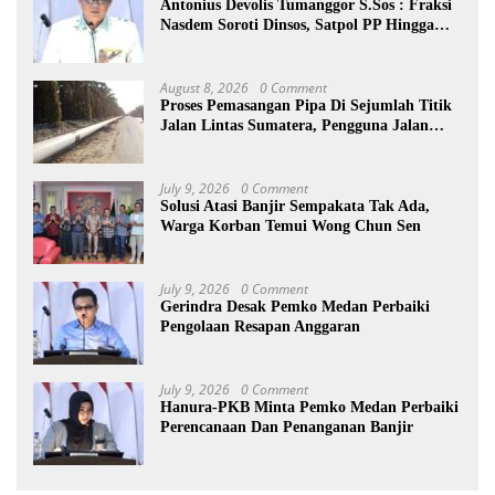
Antonius Devolis Tumanggor S.Sos : Fraksi
Nasdem Soroti Dinsos, Satpol PP Hingga
Kepling
August 8, 2026
0 Comment
Proses Pemasangan Pipa Di Sejumlah Titik
Jalan Lintas Sumatera, Pengguna Jalan
diimbau Untuk meningkatkan
Kewaspadaan
July 9, 2026
0 Comment
Solusi Atasi Banjir Sempakata Tak Ada,
Warga Korban Temui Wong Chun Sen
July 9, 2026
0 Comment
Gerindra Desak Pemko Medan Perbaiki
Pengolaan Resapan Anggaran
July 9, 2026
0 Comment
Hanura-PKB Minta Pemko Medan Perbaiki
Perencanaan Dan Penanganan Banjir