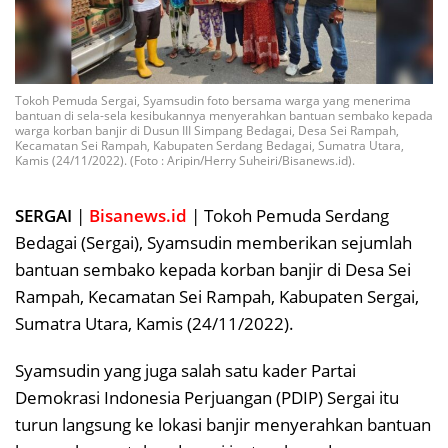
Tokoh Pemuda Sergai, Syamsudin foto bersama warga yang menerima
bantuan di sela-sela kesibukannya menyerahkan bantuan sembako kepada
warga korban banjir di Dusun III Simpang Bedagai, Desa Sei Rampah,
Kecamatan Sei Rampah, Kabupaten Serdang Bedagai, Sumatra Utara,
Kamis (24/11/2022). (Foto : Aripin/Herry Suheiri/Bisanews.id).
SERGAI
|
Bisanews.id
| Tokoh Pemuda Serdang
Bedagai (Sergai), Syamsudin memberikan sejumlah
bantuan sembako kepada korban banjir di Desa Sei
Rampah, Kecamatan Sei Rampah, Kabupaten Sergai,
Sumatra Utara, Kamis (24/11/2022).
Syamsudin yang juga salah satu kader Partai
Demokrasi Indonesia Perjuangan (PDIP) Sergai itu
turun langsung ke lokasi banjir menyerahkan bantuan