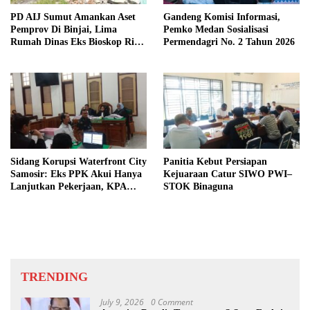
PD AIJ Sumut Amankan Aset
Gandeng Komisi Informasi,
Pemprov Di Binjai, Lima
Pemko Medan Sosialisasi
Rumah Dinas Eks Bioskop Ria
Permendagri No. 2 Tahun 2026
Dibongkar
Sidang Korupsi Waterfront City
Panitia Kebut Persiapan
Samosir: Eks PPK Akui Hanya
Kejuaraan Catur SIWO PWI–
Lanjutkan Pekerjaan, KPA
STOK Binaguna
Beberkan Pengawasan Proyek
TRENDING
July 9, 2026
0 Comment