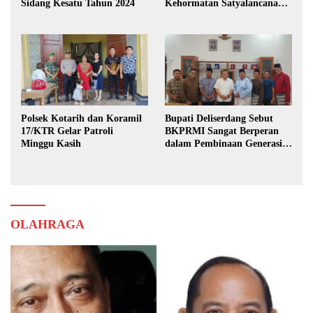
Sidang Kesatu Tahun 2024
Kehormatan Satyalancana
Karya Bhakti Praja Nugraha
Polsek Kotarih dan Koramil
Bupati Deliserdang Sebut
17/KTR Gelar Patroli
BKPRMI Sangat Berperan
Minggu Kasih
dalam Pembinaan Generasi
Muda
OLAHRAGA