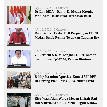
July 10, 2026
0 Comment
Dr Lily MBA : Banjir Di Medan Kronis,
Wali Kota Harus Buat Terobosan Baru
July 10, 2026
0 Comment
Robi Barus : Fraksi PDI Perjuangan DPRD
Medan Desak Pemko Terapkan Tapping Box
July 10, 2026
0 Comment
Zulkarnain.S.K.M Banghar DPRD Medan
Soroti Silva Rp592 M, Pemko Diminta
Benahi Rencana PAD
July 10, 2026
0 Comment
Bobby Nasution Apresiasi Komisi VII DPR
RI Dorong PRSU Masuk Kalender Event
Nasional
July 10, 2026
0 Comment
Rico Waas Ajak Warga Medan Hijrah Dari
Hal Sederhana Untuk Membangun Kota