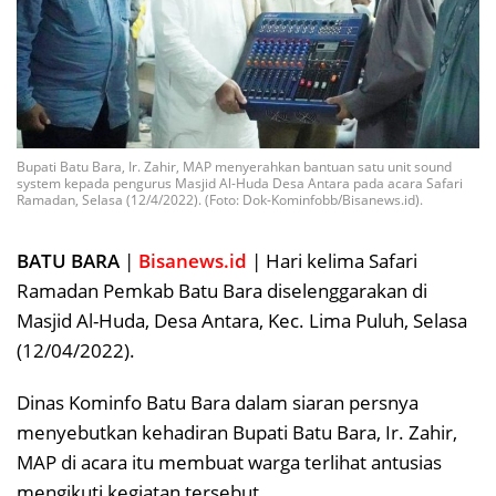
Bupati Batu Bara, Ir. Zahir, MAP menyerahkan bantuan satu unit sound
system kepada pengurus Masjid Al-Huda Desa Antara pada acara Safari
Ramadan, Selasa (12/4/2022). (Foto: Dok-Kominfobb/Bisanews.id).
BATU BARA
|
Bisanews.id
| Hari kelima Safari
Ramadan Pemkab Batu Bara diselenggarakan di
Masjid Al-Huda, Desa Antara, Kec. Lima Puluh, Selasa
(12/04/2022).
Dinas Kominfo Batu Bara dalam siaran persnya
menyebutkan kehadiran Bupati Batu Bara, Ir. Zahir,
MAP di acara itu membuat warga terlihat antusias
mengikuti kegiatan tersebut.