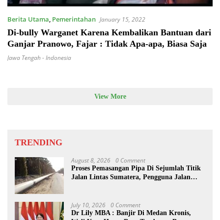
Berita Utama
,
Pemerintahan
January 15, 2022
Di-bully Warganet Karena Kembalikan Bantuan dari
Ganjar Pranowo, Fajar : Tidak Apa-apa, Biasa Saja
Jawa Tengah - Indonesia
View More
TRENDING
August 8, 2026
0 Comment
Proses Pemasangan Pipa Di Sejumlah Titik
Jalan Lintas Sumatera, Pengguna Jalan
diimbau Untuk meningkatkan
Kewaspadaan
July 10, 2026
0 Comment
Dr Lily MBA : Banjir Di Medan Kronis,