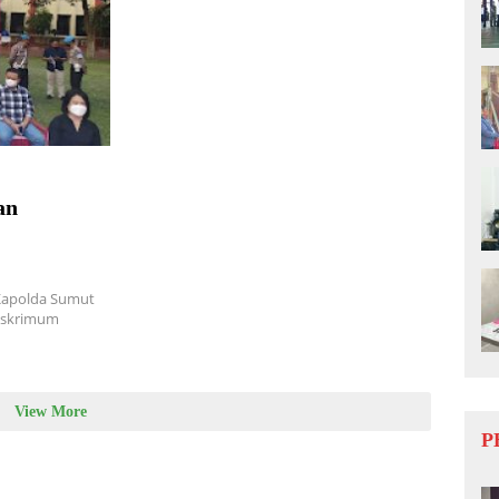
an
 Kapolda Sumut
Reskrimum
View More
P