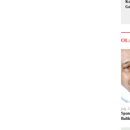
Ko
Ge
Ka
OL
July 
Span
Bali