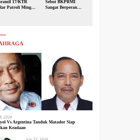
ramil 17/KTR
Sebut BKPRMI
lar Patroli Minggu
Sangat Berperan
sih
dalam Pembinaan
Generasi Muda
AHRAGA
18, 2026
yol Vs Argentina Tanduk Matador Siap
kkan Keadaan
July 15, 2026