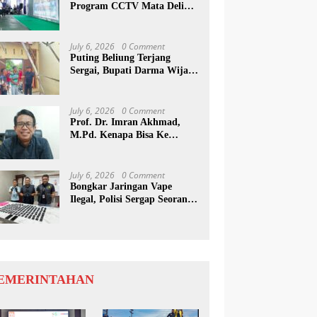
Program CCTV Mata Deli
Jadi Percontohan Di Medan
July 6, 2026
0 Comment
Puting Beliung Terjang
Sergai, Bupati Darma Wijaya
Tinjau Lokasi Bencana
July 6, 2026
0 Comment
Prof. Dr. Imran Akhmad,
M.Pd. Kenapa Bisa Ke
Inggris Ya…?
July 6, 2026
0 Comment
Bongkar Jaringan Vape
Ilegal, Polisi Sergap Seorang
Komplotan Narkotika
Internasional Si Medan
EMERINTAHAN