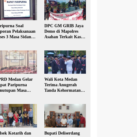
ripurna Soal
DPC GM GRIB Jaya
poran Pelaksanaan
Demo di Mapolres
ses 3 Masa Sidang
Asahan Terkait Kasus
hun Anggaran 2025
Pencabulan Anak
RD Medan Gelar
Wali Kota Medan
pat Paripurna
Terima Anugerah
nutupan Masa
Tanda Kehormatan
dang Kesatu Tahun
Satyalancana Karya
24
Bhakti Praja Nugraha
lsek Kotarih dan
Bupati Deliserdang