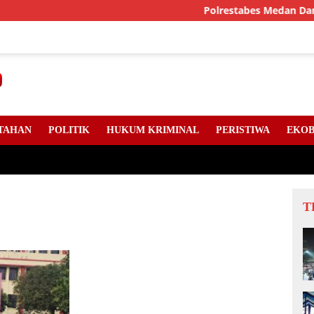
Polrestabes Medan Dan DPC An
TAHAN
POLITIK
HUKUM KRIMINAL
PERISTIWA
EKOB
T