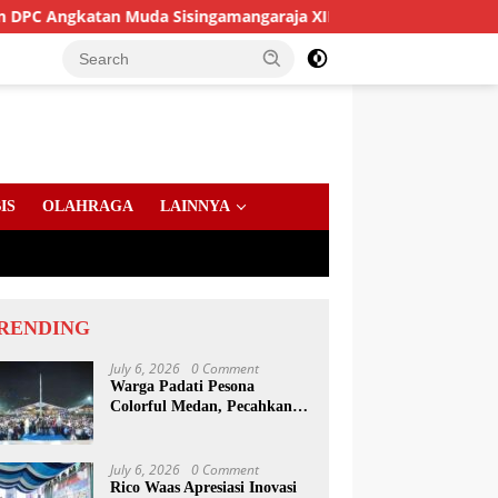
gkatan Muda Sisingamangaraja XII Perkuat Sinergitas Jaga Kam
IS
OLAHRAGA
LAINNYA
RENDING
July 6, 2026
0 Comment
Warga Padati Pesona
Colorful Medan, Pecahkan
Rekor Dunia Permainan
Kulcapi
July 6, 2026
0 Comment
Rico Waas Apresiasi Inovasi