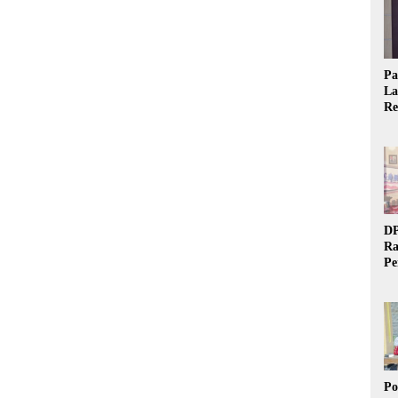
Pa
La
Re
Ta
DP
Ra
Pe
Si
20
Po