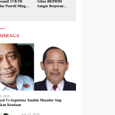
ramil 17/KTR
Sebut BKPRMI
lar Patroli Minggu
Sangat Berperan
sih
dalam Pembinaan
Generasi Muda
AHRAGA
18, 2026
yol Vs Argentina Tanduk Matador Siap
kkan Keadaan
July 15, 2026