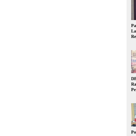
Pa
La
Re
Ta
DP
Ra
Pe
Si
20
Po