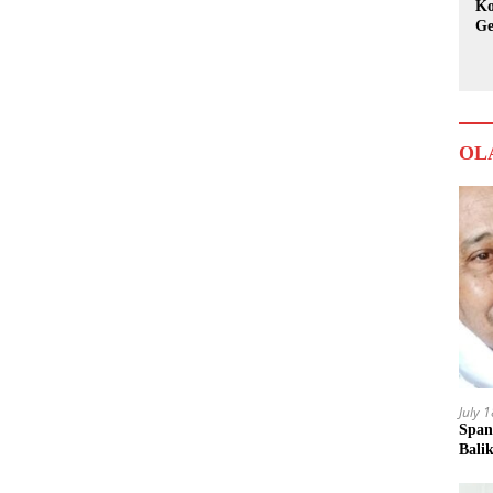
Ko
Ge
Ka
OL
July 
Span
Bali