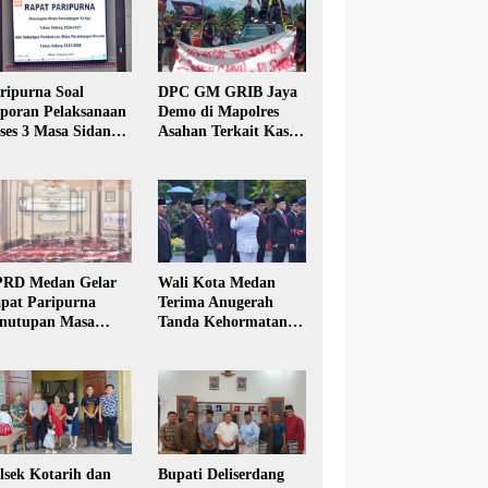
ripurna Soal
DPC GM GRIB Jaya
poran Pelaksanaan
Demo di Mapolres
ses 3 Masa Sidang
Asahan Terkait Kasus
hun Anggaran 2025
Pencabulan Anak
RD Medan Gelar
Wali Kota Medan
pat Paripurna
Terima Anugerah
nutupan Masa
Tanda Kehormatan
dang Kesatu Tahun
Satyalancana Karya
24
Bhakti Praja Nugraha
lsek Kotarih dan
Bupati Deliserdang