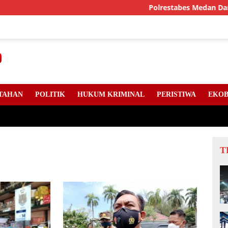
Polrestabes Medan Dan DPC A
TAHAN
POLITIK
HUKUM KRIMINAL
PERISTIWA
EKOB
T