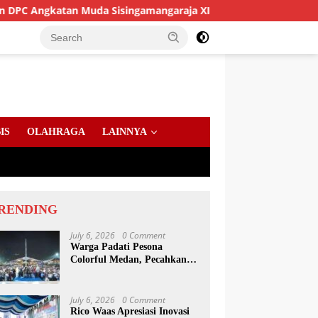
ngkatan Muda Sisingamangaraja XII Perkuat Sinergitas Jaga Ka
IS
OLAHRAGA
LAINNYA
RENDING
July 6, 2026
0 Comment
Warga Padati Pesona
Colorful Medan, Pecahkan
Rekor Dunia Permainan
Kulcapi
July 6, 2026
0 Comment
Rico Waas Apresiasi Inovasi