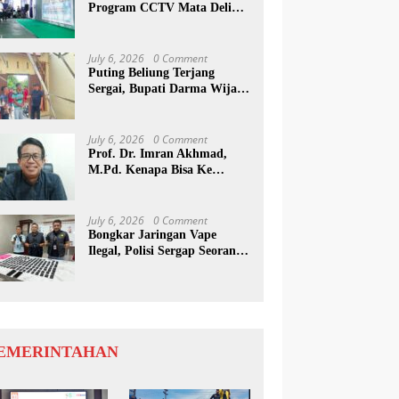
Program CCTV Mata Deli
Jadi Percontohan Di Medan
July 6, 2026
0 Comment
Puting Beliung Terjang
Sergai, Bupati Darma Wijaya
Tinjau Lokasi Bencana
July 6, 2026
0 Comment
Prof. Dr. Imran Akhmad,
M.Pd. Kenapa Bisa Ke
Inggris Ya…?
July 6, 2026
0 Comment
Bongkar Jaringan Vape
Ilegal, Polisi Sergap Seorang
Komplotan Narkotika
Internasional Si Medan
EMERINTAHAN