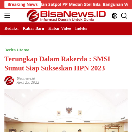
Skip
m Cikataru dan Satpol PP Medan Stel Gila, Bangunan Wins Squer 
Breaking News
to
content
Redaksi
Kabar Baru
Kabar Video
Indeks
Berita Utama
Terungkap Dalam Rakerda : SMSI
Sumut Siap Sukseskan HPN 2023
Bisanews.id
April 25, 2022