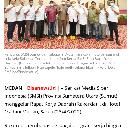
Pengurus SMSI Sumut dan kabupaten/kota melakukan foto bersama di
sela-sela Rakerda. Terlihat dalam foto Ketua SMSI Batu Bara, Yaser
Hambali (berbusana cokelat) bersebelahan dengan Sekretaris SMSI
Sumut, Erris Julietta Napitupulu (baju putih/celana hitam). (Foto: Dok-
SMSIbb/Bisanews.id).
MEDAN
|
Bisanews.id
| – Serikat Media Siber
Indonesia (SMSI) Provinsi Sumatera Utara (Sumut)
menggelar Rapat Kerja Daerah (Rakerda) I, di Hotel
Madani Medan, Sabtu (23/4/2022).
Rakerda membahas berbagai program kerja hingga