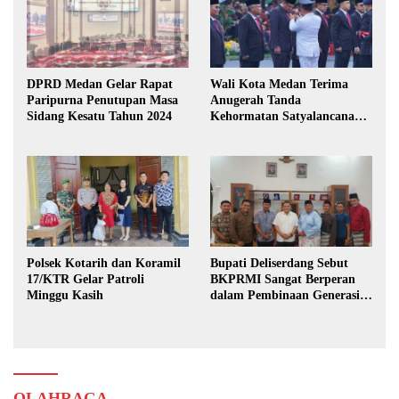
DPRD Medan Gelar Rapat
Wali Kota Medan Terima
Paripurna Penutupan Masa
Anugerah Tanda
Sidang Kesatu Tahun 2024
Kehormatan Satyalancana
Karya Bhakti Praja Nugraha
Polsek Kotarih dan Koramil
Bupati Deliserdang Sebut
17/KTR Gelar Patroli
BKPRMI Sangat Berperan
Minggu Kasih
dalam Pembinaan Generasi
Muda
OLAHRAGA