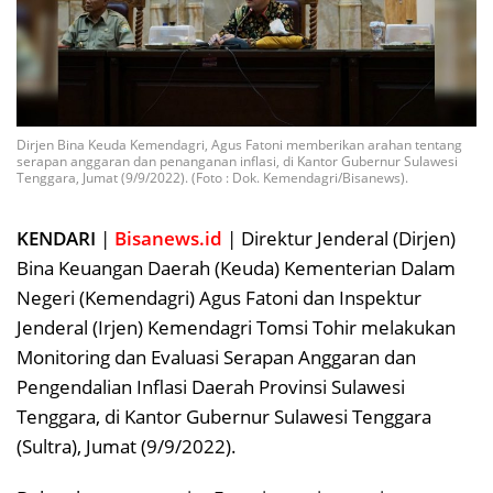
Dirjen Bina Keuda Kemendagri, Agus Fatoni memberikan arahan tentang
serapan anggaran dan penanganan inflasi, di Kantor Gubernur Sulawesi
Tenggara, Jumat (9/9/2022). (Foto : Dok. Kemendagri/Bisanews).
KENDARI
|
Bisanews.id
| Direktur Jenderal (Dirjen)
Bina Keuangan Daerah (Keuda) Kementerian Dalam
Negeri (Kemendagri) Agus Fatoni dan Inspektur
Jenderal (Irjen) Kemendagri Tomsi Tohir melakukan
Monitoring dan Evaluasi Serapan Anggaran dan
Pengendalian Inflasi Daerah Provinsi Sulawesi
Tenggara, di Kantor Gubernur Sulawesi Tenggara
(Sultra), Jumat (9/9/2022).