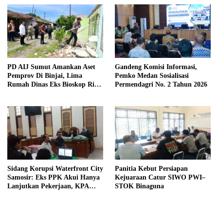
Kewaspadaan
PD AIJ Sumut Amankan Aset
Gandeng Komisi Informasi,
Pemprov Di Binjai, Lima
Pemko Medan Sosialisasi
Rumah Dinas Eks Bioskop Ria
Permendagri No. 2 Tahun 2026
Dibongkar
Sidang Korupsi Waterfront City
Panitia Kebut Persiapan
Samosir: Eks PPK Akui Hanya
Kejuaraan Catur SIWO PWI–
Lanjutkan Pekerjaan, KPA
STOK Binaguna
Beberkan Pengawasan Proyek