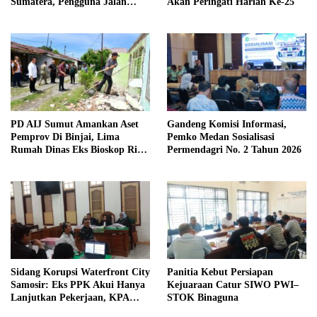
Sumatera, Pengguna Jalan
Akan Peringati Harlah Ke-25
diimbau Untuk meningkatkan
Kewaspadaan
PD AIJ Sumut Amankan Aset
Gandeng Komisi Informasi,
Pemprov Di Binjai, Lima
Pemko Medan Sosialisasi
Rumah Dinas Eks Bioskop Ria
Permendagri No. 2 Tahun 2026
Dibongkar
Sidang Korupsi Waterfront City
Panitia Kebut Persiapan
Samosir: Eks PPK Akui Hanya
Kejuaraan Catur SIWO PWI–
Lanjutkan Pekerjaan, KPA
STOK Binaguna
Beberkan Pengawasan Proyek