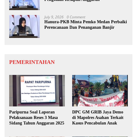
July 9, 2026
0 Comment
Hanura-PKB Minta Pemko Medan Perbaiki
Perencanaan Dan Penanganan Banjir
PEMERINTAHAN
Paripurna Soal Laporan
DPC GM GRIB Jaya Demo
Pelaksanaan Reses 3 Masa
di Mapolres Asahan Terkait
Sidang Tahun Anggaran 2025
Kasus Pencabulan Anak