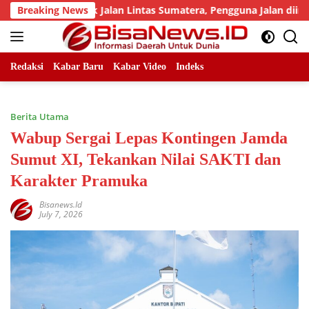
Skip
lah Titik Jalan Lintas Sumatera, Pengguna Jalan diimbau Untu
Breaking News
to
content
Redaksi
Kabar Baru
Kabar Video
Indeks
Berita Utama
Wabup Sergai Lepas Kontingen Jamda
Sumut XI, Tekankan Nilai SAKTI dan
Karakter Pramuka
Bisanews.id
July 7, 2026