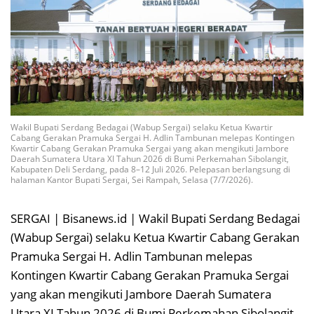
Wakil Bupati Serdang Bedagai (Wabup Sergai) selaku Ketua Kwartir
Cabang Gerakan Pramuka Sergai H. Adlin Tambunan melepas Kontingen
Kwartir Cabang Gerakan Pramuka Sergai yang akan mengikuti Jambore
Daerah Sumatera Utara XI Tahun 2026 di Bumi Perkemahan Sibolangit,
Kabupaten Deli Serdang, pada 8–12 Juli 2026. Pelepasan berlangsung di
halaman Kantor Bupati Sergai, Sei Rampah, Selasa (7/7/2026).
SERGAI | Bisanews.id | Wakil Bupati Serdang Bedagai
(Wabup Sergai) selaku Ketua Kwartir Cabang Gerakan
Pramuka Sergai H. Adlin Tambunan melepas
Kontingen Kwartir Cabang Gerakan Pramuka Sergai
yang akan mengikuti Jambore Daerah Sumatera
Utara XI Tahun 2026 di Bumi Perkemahan Sibolangit,