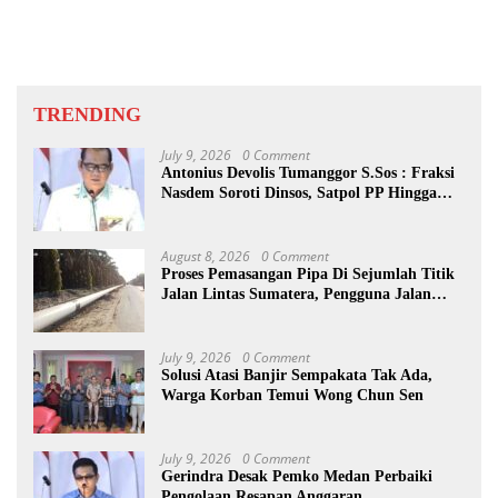
TRENDING
July 9, 2026
0 Comment
Antonius Devolis Tumanggor S.Sos : Fraksi
Nasdem Soroti Dinsos, Satpol PP Hingga
Kepling
August 8, 2026
0 Comment
Proses Pemasangan Pipa Di Sejumlah Titik
Jalan Lintas Sumatera, Pengguna Jalan
diimbau Untuk meningkatkan
Kewaspadaan
July 9, 2026
0 Comment
Solusi Atasi Banjir Sempakata Tak Ada,
Warga Korban Temui Wong Chun Sen
July 9, 2026
0 Comment
Gerindra Desak Pemko Medan Perbaiki
Pengolaan Resapan Anggaran