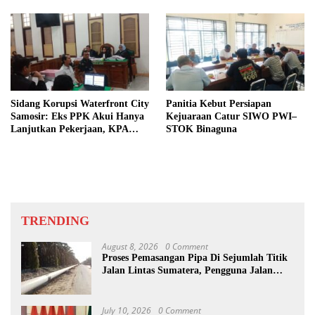
Sidang Korupsi Waterfront City
Panitia Kebut Persiapan
Samosir: Eks PPK Akui Hanya
Kejuaraan Catur SIWO PWI–
Lanjutkan Pekerjaan, KPA
STOK Binaguna
Beberkan Pengawasan Proyek
TRENDING
August 8, 2026
0 Comment
Proses Pemasangan Pipa Di Sejumlah Titik
Jalan Lintas Sumatera, Pengguna Jalan
diimbau Untuk meningkatkan
Kewaspadaan
July 10, 2026
0 Comment