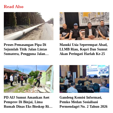
Read Also
Proses Pemasangan Pipa Di
Masuki Usia Seperempat Abad,
Sejumlah Titik Jalan Lintas
LLMB Riau, Kepri Dan Sumut
Sumatera, Pengguna Jalan
Akan Peringati Harlah Ke-25
diimbau Untuk meningkatkan
Kewaspadaan
PD AIJ Sumut Amankan Aset
Gandeng Komisi Informasi,
Pemprov Di Binjai, Lima
Pemko Medan Sosialisasi
Rumah Dinas Eks Bioskop Ria
Permendagri No. 2 Tahun 2026
Dibongkar