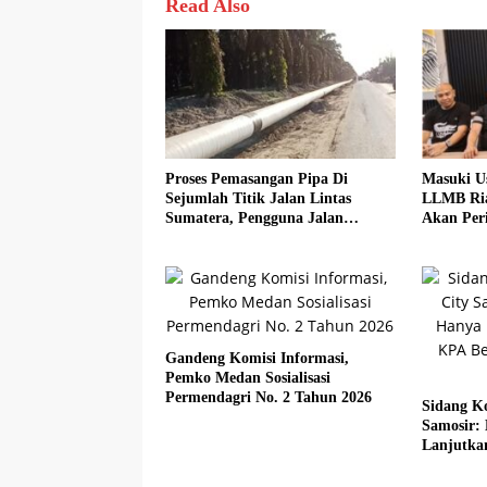
Read Also
Proses Pemasangan Pipa Di
Masuki U
Sejumlah Titik Jalan Lintas
LLMB Ria
Sumatera, Pengguna Jalan
Akan Peri
diimbau Untuk meningkatkan
Kewaspadaan
Gandeng Komisi Informasi,
Pemko Medan Sosialisasi
Permendagri No. 2 Tahun 2026
Sidang Ko
Samosir:
Lanjutka
Beberkan