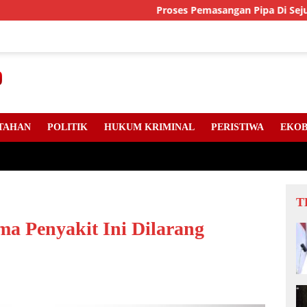
Proses Pemasangan Pipa Di Sejumlah Titik
TAHAN
POLITIK
HUKUM KRIMINAL
PERISTIWA
EKOB
T
ma Penyakit Ini Dilarang