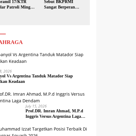
ramil 17/KTR
Sebut BKPRMI
lar Patroli Minggu
Sangat Berperan
sih
dalam Pembinaan
Generasi Muda
AHRAGA
18, 2026
yol Vs Argentina Tanduk Matador Siap
kkan Keadaan
July 15, 2026
Prof.DR. Imran Ahmad, M.P.d
Inggris Versus Argentina Laga
Dendam