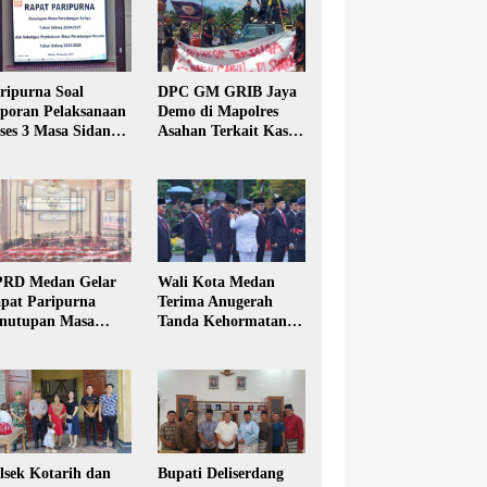
ripurna Soal
DPC GM GRIB Jaya
poran Pelaksanaan
Demo di Mapolres
ses 3 Masa Sidang
Asahan Terkait Kasus
hun Anggaran 2025
Pencabulan Anak
RD Medan Gelar
Wali Kota Medan
pat Paripurna
Terima Anugerah
nutupan Masa
Tanda Kehormatan
dang Kesatu Tahun
Satyalancana Karya
24
Bhakti Praja Nugraha
lsek Kotarih dan
Bupati Deliserdang