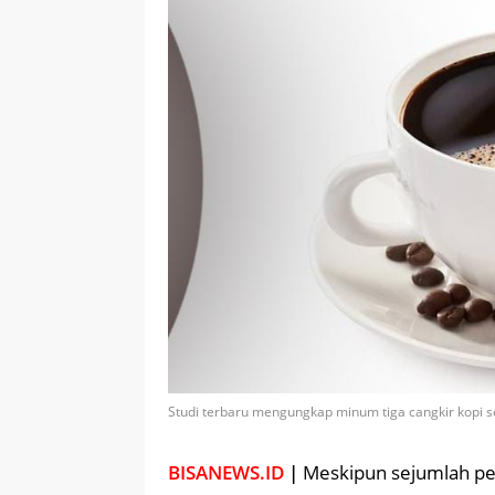
Studi terbaru mengungkap minum tiga cangkir kopi se
BISANEWS.ID
|
Meskipun sejumlah pe