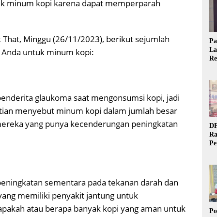
ntuk minum kopi karena dapat memperparah
ot That, Minggu (26/11/2023), berikut sejumlah
Pa
La
 Anda untuk minum kopi:
Re
Ta
penderita glaukoma saat mengonsumsi kopi, jadi
itian menyebut minum kopi dalam jumlah besar
mereka yang punya kecenderungan peningkatan
DP
Ra
Pe
Si
20
peningkatan sementara pada tekanan darah dan
 yang memiliki penyakit jantung untuk
 apakah atau berapa banyak kopi yang aman untuk
Po