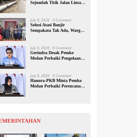
Sejumlah Titik Jalan Lintas
Sumatera, Pengguna Jalan
diimbau Untuk
meningkatkan Kewaspadaan
July 9, 2026
0 Comment
Solusi Atasi Banjir
Sempakata Tak Ada, Warga
Korban Temui Wong Chun
Sen
July 9, 2026
0 Comment
Gerindra Desak Pemko
Medan Perbaiki Pengolaan
Resapan Anggaran
July 9, 2026
0 Comment
Hanura-PKB Minta Pemko
Medan Perbaiki Perencanaan
Dan Penanganan Banjir
EMERINTAHAN