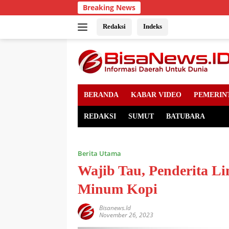
Skip
Breaking News
to
content
Redaksi
Indeks
BERANDA
KABAR VIDEO
PEMERIN
REDAKSI
SUMUT
BATUBARA
Berita Utama
Wajib Tau, Penderita Li
Minum Kopi
Bisanews.id
November 26, 2023