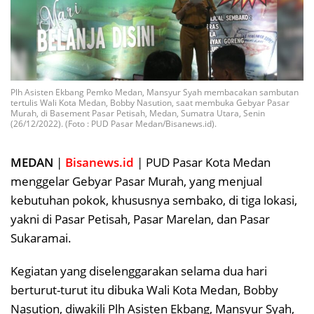
Plh Asisten Ekbang Pemko Medan, Mansyur Syah membacakan sambutan
tertulis Wali Kota Medan, Bobby Nasution, saat membuka Gebyar Pasar
Murah, di Basement Pasar Petisah, Medan, Sumatra Utara, Senin
(26/12/2022). (Foto : PUD Pasar Medan/Bisanews.id).
MEDAN
|
Bisanews.id
| PUD Pasar Kota Medan
menggelar Gebyar Pasar Murah, yang menjual
kebutuhan pokok, khususnya sembako, di tiga lokasi,
yakni di Pasar Petisah, Pasar Marelan, dan Pasar
Sukaramai.
Kegiatan yang diselenggarakan selama dua hari
berturut-turut itu dibuka Wali Kota Medan, Bobby
Nasution, diwakili Plh Asisten Ekbang, Mansyur Syah,