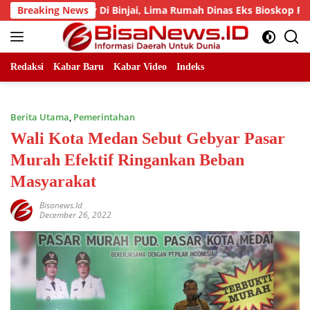
Skip
 Pemprov Di Binjai, Lima Rumah Dinas Eks Bioskop Ria Dibong
Breaking News
to
content
Redaksi
Kabar Baru
Kabar Video
Indeks
Berita Utama
,
Pemerintahan
Wali Kota Medan Sebut Gebyar Pasar
Murah Efektif Ringankan Beban
Masyarakat
Bisanews.id
December 26, 2022