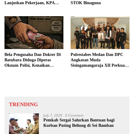
Lanjutkan Pekerjaan, KPA
STOK Binaguna
Beberkan Pengawasan Proyek
Bela Pengusaha Dan Dokter Di
Polrestabes Medan Dan DPC
Batubara Diduga Diperas
Angkatan Muda
Oknum Polisi, Kenaikan
Sisingamangaraja XII Perkuat
Pangkat AKP Fadlun Al Fitri
Sinergitas Jaga Kamtibmas
Ditunda
TRENDING
July 7, 2026
0 Comment
Pemkab Sergai Salurkan Bantuan bagi
Korban Puting Beliung di Sei Bamban