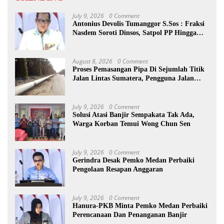
July 9, 2026
0 Comment
Antonius Devolis Tumanggor S.Sos : Fraksi
Nasdem Soroti Dinsos, Satpol PP Hingga
Kepling
August 8, 2026
0 Comment
Proses Pemasangan Pipa Di Sejumlah Titik
Jalan Lintas Sumatera, Pengguna Jalan
diimbau Untuk meningkatkan
Kewaspadaan
July 9, 2026
0 Comment
Solusi Atasi Banjir Sempakata Tak Ada,
Warga Korban Temui Wong Chun Sen
July 9, 2026
0 Comment
Gerindra Desak Pemko Medan Perbaiki
Pengolaan Resapan Anggaran
July 9, 2026
0 Comment
Hanura-PKB Minta Pemko Medan Perbaiki
Perencanaan Dan Penanganan Banjir