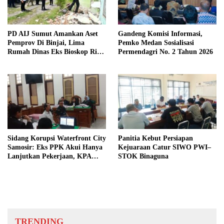
PD AIJ Sumut Amankan Aset
Gandeng Komisi Informasi,
Pemprov Di Binjai, Lima
Pemko Medan Sosialisasi
Rumah Dinas Eks Bioskop Ria
Permendagri No. 2 Tahun 2026
Dibongkar
Sidang Korupsi Waterfront City
Panitia Kebut Persiapan
Samosir: Eks PPK Akui Hanya
Kejuaraan Catur SIWO PWI–
Lanjutkan Pekerjaan, KPA
STOK Binaguna
Beberkan Pengawasan Proyek
TRENDING