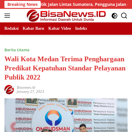
Skip
jumlah Titik Jalan Lintas Sumatera, Pengguna Jalan diimbau U
Breaking News
to
content
Redaksi
Kabar Baru
Kabar Video
Indeks
Berita Utama
Wali Kota Medan Terima Penghargaan
Predikat Kepatuhan Standar Pelayanan
Publik 2022
Bisanews.id
January 27, 2023