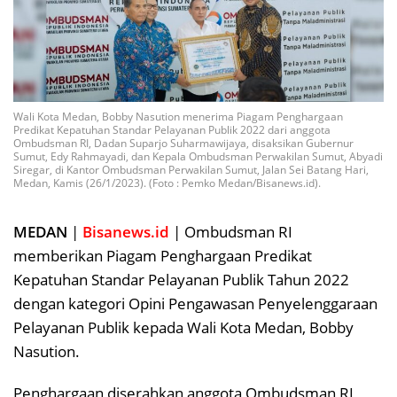
Wali Kota Medan, Bobby Nasution menerima Piagam Penghargaan
Predikat Kepatuhan Standar Pelayanan Publik 2022 dari anggota
Ombudsman RI, Dadan Suparjo Suharmawijaya, disaksikan Gubernur
Sumut, Edy Rahmayadi, dan Kepala Ombudsman Perwakilan Sumut, Abyadi
Siregar, di Kantor Ombudsman Perwakilan Sumut, Jalan Sei Batang Hari,
Medan, Kamis (26/1/2023). (Foto : Pemko Medan/Bisanews.id).
MEDAN
|
Bisanews.id
| Ombudsman RI
memberikan Piagam Penghargaan Predikat
Kepatuhan Standar Pelayanan Publik Tahun 2022
dengan kategori Opini Pengawasan Penyelenggaraan
Pelayanan Publik kepada Wali Kota Medan, Bobby
Nasution.
Penghargaan diserahkan anggota Ombudsman RI,