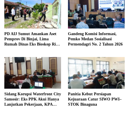
PD AIJ Sumut Amankan Aset
Gandeng Komisi Informasi,
Pemprov Di Binjai, Lima
Pemko Medan Sosialisasi
Rumah Dinas Eks Bioskop Ria
Permendagri No. 2 Tahun 2026
Dibongkar
Sidang Korupsi Waterfront City
Panitia Kebut Persiapan
Samosir: Eks PPK Akui Hanya
Kejuaraan Catur SIWO PWI–
Lanjutkan Pekerjaan, KPA
STOK Binaguna
Beberkan Pengawasan Proyek