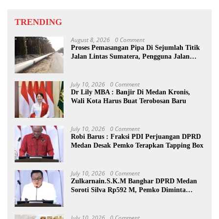
TRENDING
August 8, 2026
0 Comment
Proses Pemasangan Pipa Di Sejumlah Titik
Jalan Lintas Sumatera, Pengguna Jalan
diimbau Untuk meningkatkan
Kewaspadaan
July 10, 2026
0 Comment
Dr Lily MBA : Banjir Di Medan Kronis,
Wali Kota Harus Buat Terobosan Baru
July 10, 2026
0 Comment
Robi Barus : Fraksi PDI Perjuangan DPRD
Medan Desak Pemko Terapkan Tapping Box
July 10, 2026
0 Comment
Zulkarnain.S.K.M Banghar DPRD Medan
Soroti Silva Rp592 M, Pemko Diminta
Benahi Rencana PAD
July 10, 2026
0 Comment