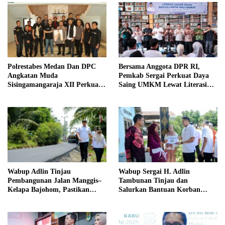
Polrestabes Medan Dan DPC
Bersama Anggota DPR RI,
Angkatan Muda
Pemkab Sergai Perkuat Daya
Sisingamangaraja XII Perkuat
Saing UMKM Lewat Literasi
Sinergitas Jaga Kamtibmas
Sadar Halal
Wabup Adlin Tinjau
Wabup Sergai H. Adlin
Pembangunan Jalan Manggis–
Tambunan Tinjau dan
Kelapa Bajohom, Pastikan
Salurkan Bantuan Korban
Kualitas Sesuai Harapan
Puting Beliung di Desa Blok 10