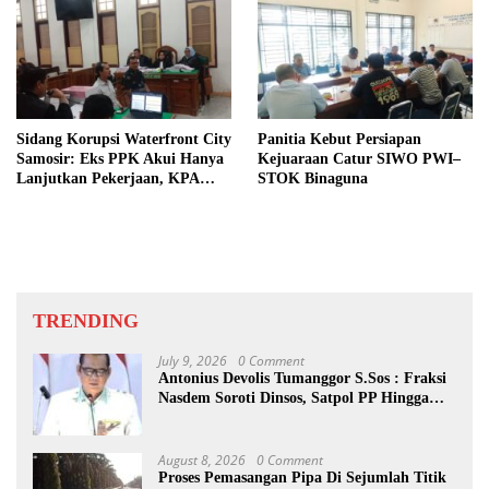
Sidang Korupsi Waterfront City
Panitia Kebut Persiapan
Samosir: Eks PPK Akui Hanya
Kejuaraan Catur SIWO PWI–
Lanjutkan Pekerjaan, KPA
STOK Binaguna
Beberkan Pengawasan Proyek
TRENDING
July 9, 2026
0 Comment
Antonius Devolis Tumanggor S.Sos : Fraksi
Nasdem Soroti Dinsos, Satpol PP Hingga
Kepling
August 8, 2026
0 Comment
Proses Pemasangan Pipa Di Sejumlah Titik