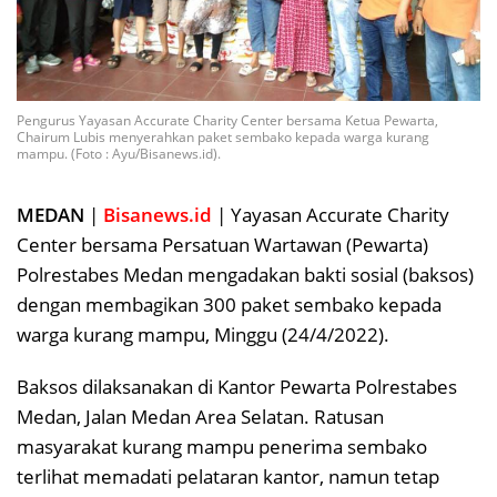
Pengurus Yayasan Accurate Charity Center bersama Ketua Pewarta,
Chairum Lubis menyerahkan paket sembako kepada warga kurang
mampu. (Foto : Ayu/Bisanews.id).
MEDAN
|
Bisanews.id
| Yayasan Accurate Charity
Center bersama Persatuan Wartawan (Pewarta)
Polrestabes Medan mengadakan bakti sosial (baksos)
dengan membagikan 300 paket sembako kepada
warga kurang mampu, Minggu (24/4/2022).
Baksos dilaksanakan di Kantor Pewarta Polrestabes
Medan, Jalan Medan Area Selatan. Ratusan
masyarakat kurang mampu penerima sembako
terlihat memadati pelataran kantor, namun tetap