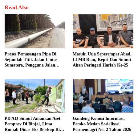
Read Also
Proses Pemasangan Pipa Di
Masuki Usia Seperempat Abad,
Sejumlah Titik Jalan Lintas
LLMB Riau, Kepri Dan Sumut
Sumatera, Pengguna Jalan
Akan Peringati Harlah Ke-25
diimbau Untuk meningkatkan
Kewaspadaan
PD AIJ Sumut Amankan Aset
Gandeng Komisi Informasi,
Pemprov Di Binjai, Lima
Pemko Medan Sosialisasi
Rumah Dinas Eks Bioskop Ria
Permendagri No. 2 Tahun 2026
Dibongkar