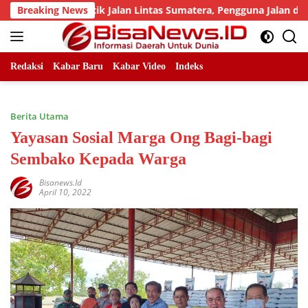
Skip
umlah Titik Jalan Lintas Sumatera, Pengguna Jalan diimbau Un
Breaking News
to
content
Redaksi
Kabar Baru
Kabar Video
Indeks
Berita Utama
Yayasan Sosial Marga Ong Bagi-bagi
Sembako Kepada Warga
Bisanews.id
April 10, 2022