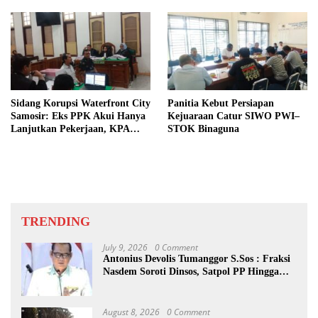
Sidang Korupsi Waterfront City
Panitia Kebut Persiapan
Samosir: Eks PPK Akui Hanya
Kejuaraan Catur SIWO PWI–
Lanjutkan Pekerjaan, KPA
STOK Binaguna
Beberkan Pengawasan Proyek
TRENDING
July 9, 2026
0 Comment
Antonius Devolis Tumanggor S.Sos : Fraksi
Nasdem Soroti Dinsos, Satpol PP Hingga
Kepling
August 8, 2026
0 Comment