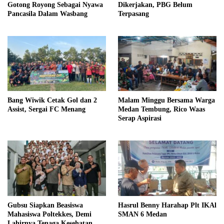
Gotong Royong Sebagai Nyawa
Dikerjakan, PBG Belum
Pancasila Dalam Wasbang
Terpasang
Bang Wiwik Cetak Gol dan 2
Malam Minggu Bersama Warga
Assist, Sergai FC Menang
Medan Tembung, Rico Waas
Serap Aspirasi
Gubsu Siapkan Beasiswa
Hasrul Benny Harahap Plt IKAl
Mahasiswa Poltekkes, Demi
SMAN 6 Medan
Lahirnya Tenaga Kesehatan Di