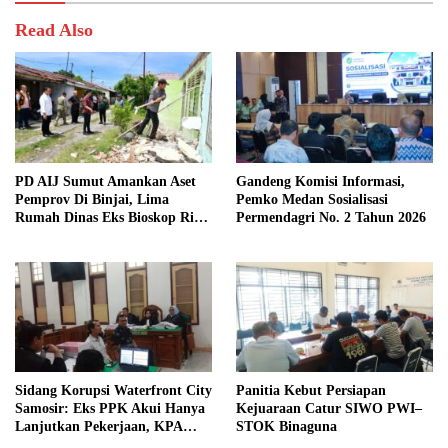
Read Also
PD AIJ Sumut Amankan Aset
Gandeng Komisi Informasi,
Pemprov Di Binjai, Lima
Pemko Medan Sosialisasi
Rumah Dinas Eks Bioskop Ria
Permendagri No. 2 Tahun 2026
Dibongkar
Sidang Korupsi Waterfront City
Panitia Kebut Persiapan
Samosir: Eks PPK Akui Hanya
Kejuaraan Catur SIWO PWI–
Lanjutkan Pekerjaan, KPA
STOK Binaguna
Beberkan Pengawasan Proyek