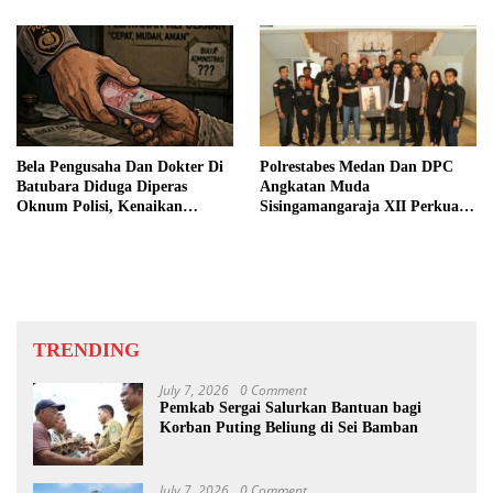
Bela Pengusaha Dan Dokter Di
Polrestabes Medan Dan DPC
Batubara Diduga Diperas
Angkatan Muda
Oknum Polisi, Kenaikan
Sisingamangaraja XII Perkuat
Pangkat AKP Fadlun Al Fitri
Sinergitas Jaga Kamtibmas
Ditunda
TRENDING
July 7, 2026
0 Comment
Pemkab Sergai Salurkan Bantuan bagi
Korban Puting Beliung di Sei Bamban
July 7, 2026
0 Comment