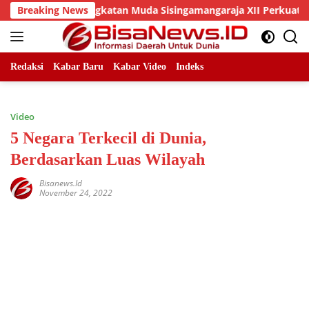
Skip
Dan DPC Angkatan Muda Sisingamangaraja XII Perkuat Sinergit
Breaking News
to
content
Redaksi
Kabar Baru
Kabar Video
Indeks
Video
5 Negara Terkecil di Dunia,
Berdasarkan Luas Wilayah
Bisanews.id
November 24, 2022