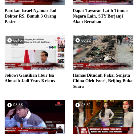
Pasukan Israel Nyamar Jadi
Dapat Tawaran Latih Timnas
Dokter RS, Bunuh 3 Orang
Negara Lain, STY Berjanji
Pasien
Akan Bertahan
0015
06:22
Jokowi Gantikan libur Isa
Hamas Dituduh Pakai Senjata
Almasih Jadi Yesus Kristus
China Oleh Israel, Beijing Buka
Suara
08:38
03:31