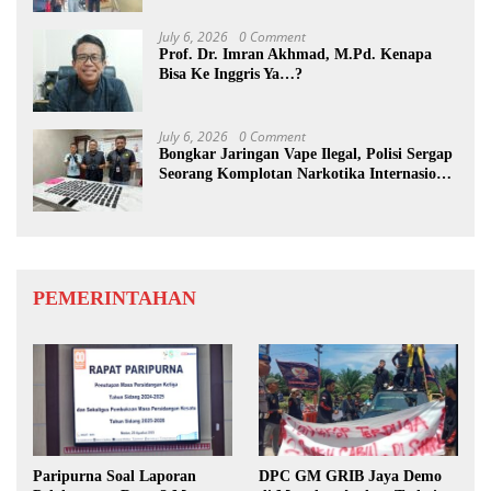
July 6, 2026
0 Comment
Prof. Dr. Imran Akhmad, M.Pd. Kenapa
Bisa Ke Inggris Ya…?
July 6, 2026
0 Comment
Bongkar Jaringan Vape Ilegal, Polisi Sergap
Seorang Komplotan Narkotika Internasional
Si Medan
PEMERINTAHAN
Paripurna Soal Laporan
DPC GM GRIB Jaya Demo