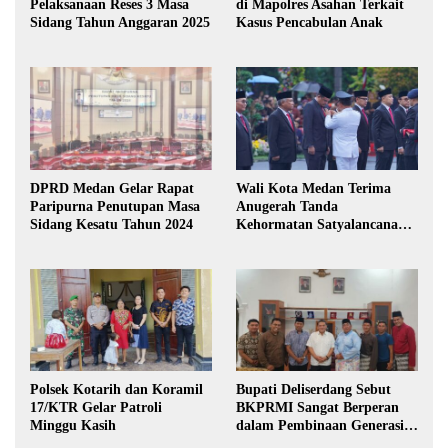
Pelaksanaan Reses 3 Masa
di Mapolres Asahan Terkait
Sidang Tahun Anggaran 2025
Kasus Pencabulan Anak
DPRD Medan Gelar Rapat
Wali Kota Medan Terima
Paripurna Penutupan Masa
Anugerah Tanda
Sidang Kesatu Tahun 2024
Kehormatan Satyalancana
Karya Bhakti Praja Nugraha
Polsek Kotarih dan Koramil
Bupati Deliserdang Sebut
17/KTR Gelar Patroli
BKPRMI Sangat Berperan
Minggu Kasih
dalam Pembinaan Generasi
Muda