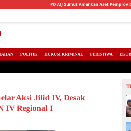
PD AIJ Sumut Amankan Aset Pemprov Di Binjai, Lima Rumah
TAHAN
POLITIK
HUKUM KRIMINAL
PERISTIWA
EKOB
T
r Aksi Jilid IV, Desak
 IV Regional I