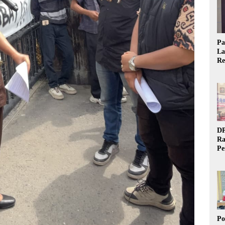
Pa
La
Re
Ta
DP
Ra
Pe
Si
20
Po