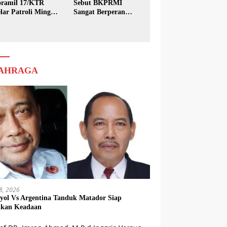
ramil 17/KTR
Sebut BKPRMI
lar Patroli Minggu
Sangat Berperan
sih
dalam Pembinaan
Generasi Muda
AHRAGA
18, 2026
yol Vs Argentina Tanduk Matador Siap
kkan Keadaan