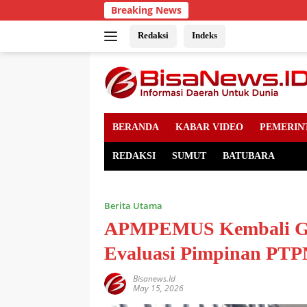
Skip
Breaking News
to
content
Redaksi
Indeks
BERANDA
KABAR VIDEO
PEMERIN
REDAKSI
SUMUT
BATUBARA
Berita Utama
APMPEMUS Kembali Gela
Evaluasi Pimpinan PTPN
Bisanews.id
May 15, 2026