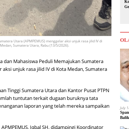
Ko
Ge
Ka
OL
atera Utara (APMPEMUS) menggelar aksi unjuk rasa jilid IV di
 Medan, Sumatera Utara, Rabu (13/5/2026).
da dan Mahasiswa Peduli Memajukan Sumatera
ksi unjuk rasa jilid IV di Kota Medan, Sumatera
aan Tinggi Sumatera Utara dan Kantor Pusat PTPN
mlah tuntutan terkait dugaan buruknya tata
enanganan laporan yang telah mereka sampaikan
July 
Span
Bali
a APMPEMUS, Iqbal SH, didampingi Koordinator