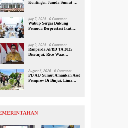
Kontingen Jamda Sumut XI,
Tekankan Nilai SAKTI dan
Karakter Pramuka
July 7, 2026
0 Comment
Wabup Sergai Dukung
Pemuda Berprestasi Ikuti
Program Kepemimpinan
Internasional
July 9, 2026
0 Comment
Ranperda APBD TA 2025
Disetujui, Rico Waas
Apresiasi Sinergitas Antara
Legislatif dan Eksekutif
August 6, 2026
0 Comment
PD AIJ Sumut Amankan Aset
Pemprov Di Binjai, Lima
Rumah Dinas Eks Bioskop
Ria Dibongkar
EMERINTAHAN