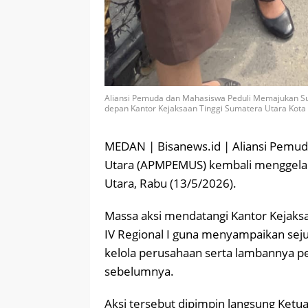
Aliansi Pemuda dan Mahasiswa Peduli Memajukan Sum
depan Kantor Kejaksaan Tinggi Sumatera Utara Kota
MEDAN | Bisanews.id | Aliansi Pemu
Utara (APMPEMUS) kembali menggelar a
Utara, Rabu (13/5/2026).
Massa aksi mendatangi Kantor Kejaks
IV Regional I guna menyampaikan seju
kelola perusahaan serta lambannya p
sebelumnya.
Aksi tersebut dipimpin langsung Ketu