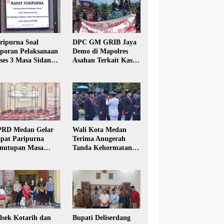
ripurna Soal
DPC GM GRIB Jaya
poran Pelaksanaan
Demo di Mapolres
ses 3 Masa Sidang
Asahan Terkait Kasus
hun Anggaran 2025
Pencabulan Anak
RD Medan Gelar
Wali Kota Medan
pat Paripurna
Terima Anugerah
nutupan Masa
Tanda Kehormatan
dang Kesatu Tahun
Satyalancana Karya
24
Bhakti Praja Nugraha
lsek Kotarih dan
Bupati Deliserdang