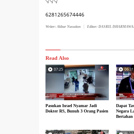
👇👇👇
6281265674446
Writer: Akbar Nasution
Editor: DASRIL DHARMAW
Read Also
07:25
06:31
Pasukan Israel Nyamar Jadi
Dapat Ta
Dokter RS, Bunuh 3 Orang Pasien
Negara La
Bertahan