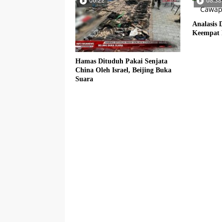
06:22
08:38
Analasis 
Keempat 
Hamas Dituduh Pakai Senjata
China Oleh Israel, Beijing Buka
Suara