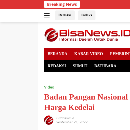
Skip
Breaking News
to
content
Redaksi
Indeks
BERANDA
KABAR VIDEO
PEMERIN
REDAKSI
SUMUT
BATUBARA
Video
Badan Pangan Nasional 
Harga Kedelai
Bisanews.id
September 21, 2022