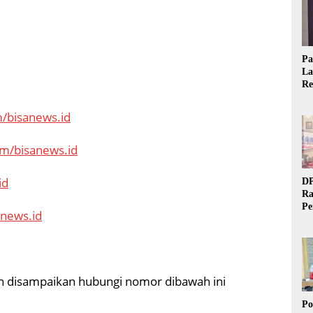
Pa
La
Re
Ta
/bisanews.id
om/bisanews.id
id
DP
Ra
Pe
anews.id
Si
20
gin disampaikan hubungi nomor dibawah ini
Po