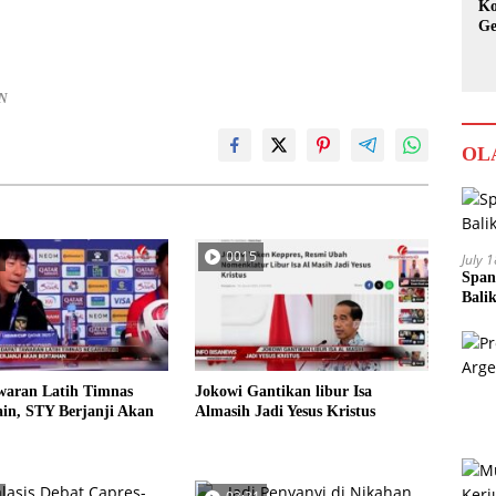
Ko
Ge
Ka
AN
OL
0015
July 
Span
Bali
waran Latih Timnas
Jokowi Gantikan libur Isa
in, STY Berjanji Akan
Almasih Jadi Yesus Kristus