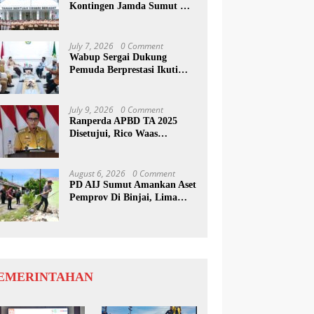
Kontingen Jamda Sumut XI,
Tekankan Nilai SAKTI dan
Karakter Pramuka
July 7, 2026
0 Comment
Wabup Sergai Dukung
Pemuda Berprestasi Ikuti
Program Kepemimpinan
Internasional
July 9, 2026
0 Comment
Ranperda APBD TA 2025
Disetujui, Rico Waas
Apresiasi Sinergitas Antara
Legislatif dan Eksekutif
August 6, 2026
0 Comment
PD AIJ Sumut Amankan Aset
Pemprov Di Binjai, Lima
Rumah Dinas Eks Bioskop
Ria Dibongkar
EMERINTAHAN