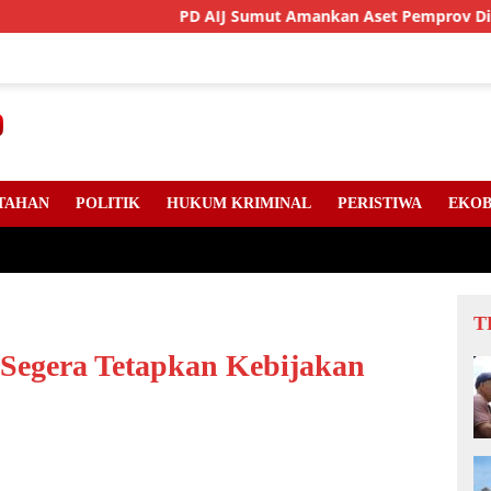
PD AIJ Sumut Amankan Aset Pemprov Di Binjai, Lim
TAHAN
POLITIK
HUKUM KRIMINAL
PERISTIWA
EKOB
T
Segera Tetapkan Kebijakan