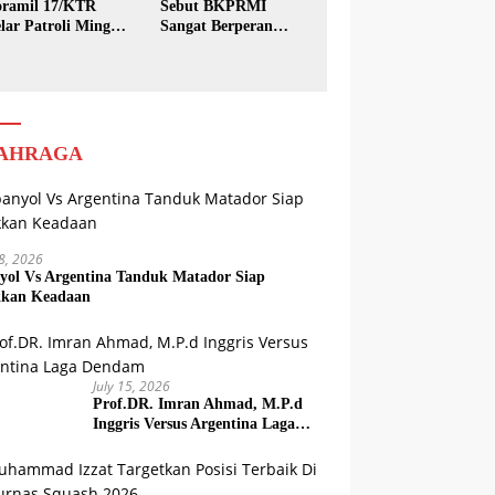
ramil 17/KTR
Sebut BKPRMI
lar Patroli Minggu
Sangat Berperan
sih
dalam Pembinaan
Generasi Muda
AHRAGA
18, 2026
yol Vs Argentina Tanduk Matador Siap
kkan Keadaan
July 15, 2026
Prof.DR. Imran Ahmad, M.P.d
Inggris Versus Argentina Laga
Dendam