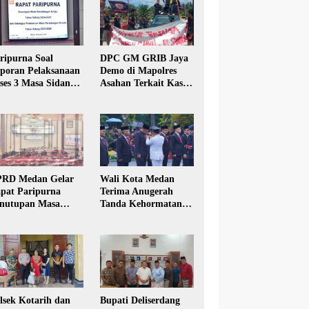
ripurna Soal
DPC GM GRIB Jaya
poran Pelaksanaan
Demo di Mapolres
ses 3 Masa Sidang
Asahan Terkait Kasus
hun Anggaran 2025
Pencabulan Anak
RD Medan Gelar
Wali Kota Medan
pat Paripurna
Terima Anugerah
nutupan Masa
Tanda Kehormatan
dang Kesatu Tahun
Satyalancana Karya
24
Bhakti Praja Nugraha
lsek Kotarih dan
Bupati Deliserdang