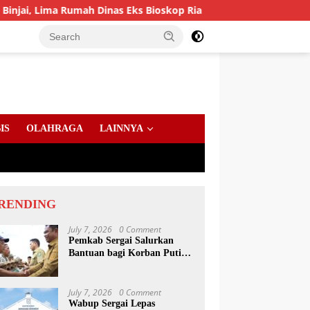
a Rumah Dinas Eks Bioskop Ria Dibongkar
Gandeng Komi
IS
OLAHRAGA
LAINNYA
RENDING
July 7, 2026
0 Comment
Pemkab Sergai Salurkan
Bantuan bagi Korban Puting
Beliung di Sei Bamban
July 7, 2026
0 Comment
Wabup Sergai Lepas