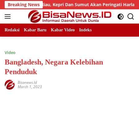
Skip
d, LLMB Riau, Kepri Dan Sumut Akan Peringati Harlah Ke-25
Breaking News
to
content
Redaksi
Kabar Baru
Kabar Video
Indeks
Video
Bangladesh, Negara Kelebihan
Penduduk
Bisanews.id
March 1, 2023