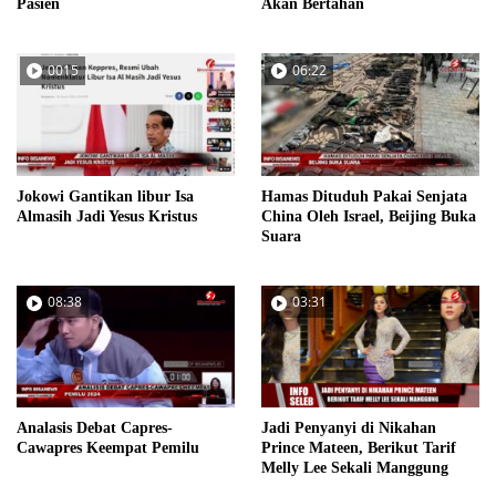
Pasien
Akan Bertahan
0015
06:22
Jokowi Gantikan libur Isa
Hamas Dituduh Pakai Senjata
Almasih Jadi Yesus Kristus
China Oleh Israel, Beijing Buka
Suara
08:38
03:31
Analasis Debat Capres-
Jadi Penyanyi di Nikahan
Cawapres Keempat Pemilu
Prince Mateen, Berikut Tarif
Melly Lee Sekali Manggung