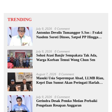
TRENDING
July 9, 2026
0 Comment
Antonius Devolis Tumanggor S.Sos : Fraksi
Nasdem Soroti Dinsos, Satpol PP Hingga
Kepling
July 9, 2026
0 Comment
Solusi Atasi Banjir Sempakata Tak Ada,
Warga Korban Temui Wong Chun Sen
August 7, 2026
0 Comment
Masuki Usia Seperempat Abad, LLMB Riau,
Kepri Dan Sumut Akan Peringati Harlah
Ke-25
July 9, 2026
0 Comment
Gerindra Desak Pemko Medan Perbaiki
Pengolaan Resapan Anggaran