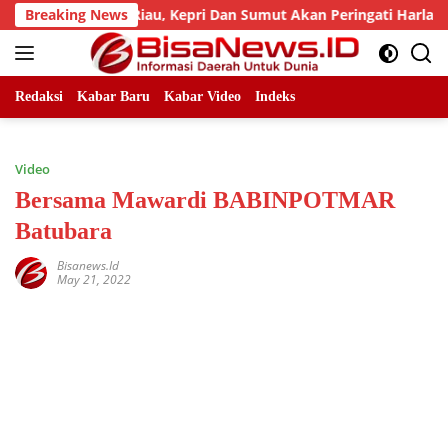
Skip
bad, LLMB Riau, Kepri Dan Sumut Akan Peringati Harlah Ke-25
Breaking News
to
content
Redaksi
Kabar Baru
Kabar Video
Indeks
Video
Bersama Mawardi BABINPOTMAR
Batubara
Bisanews.id
May 21, 2022