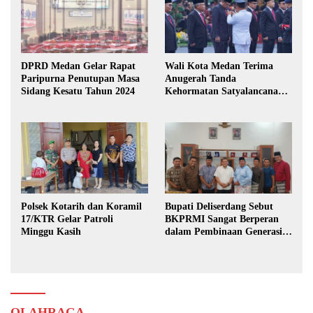
DPRD Medan Gelar Rapat
Wali Kota Medan Terima
Paripurna Penutupan Masa
Anugerah Tanda
Sidang Kesatu Tahun 2024
Kehormatan Satyalancana
Karya Bhakti Praja Nugraha
Polsek Kotarih dan Koramil
Bupati Deliserdang Sebut
17/KTR Gelar Patroli
BKPRMI Sangat Berperan
Minggu Kasih
dalam Pembinaan Generasi
Muda
OLAHRAGA