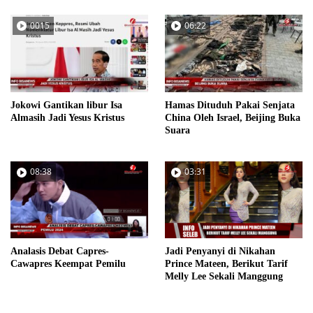
0015
06:22
Jokowi Gantikan libur Isa
Hamas Dituduh Pakai Senjata
Almasih Jadi Yesus Kristus
China Oleh Israel, Beijing Buka
Suara
08:38
03:31
Analasis Debat Capres-
Jadi Penyanyi di Nikahan
Cawapres Keempat Pemilu
Prince Mateen, Berikut Tarif
Melly Lee Sekali Manggung