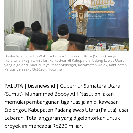
Bobby Nasution dan Wakil Gubernur Sumatera Utara (Sumut) Surya
melakukan kegiatan Safari Ramadhan di Kabupaten Padang Lawas Utara
yang digelar di Masjid Raya Pasar Sipiongot, Kecamatan Dolok, Kabupaten
Paluta, Selasa (3/3/2026). (Foto : ist)
PALUTA | bisanews.id | Gubernur Sumatera Utara
(Sumut), Muhammad Bobby Afif Nasution, akan
memulai pembangunan tiga ruas jalan di kawasan
Sipiongot, Kabupaten Padanglawas Utara (Paluta), usai
Lebaran. Total anggaran yang digelontorkan untuk
proyek ini mencapai Rp230 miliar.