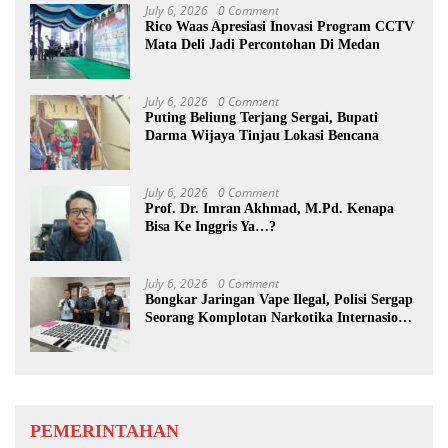
July 6, 2026
0 Comment
Rico Waas Apresiasi Inovasi Program CCTV
Mata Deli Jadi Percontohan Di Medan
July 6, 2026
0 Comment
Puting Beliung Terjang Sergai, Bupati
Darma Wijaya Tinjau Lokasi Bencana
July 6, 2026
0 Comment
Prof. Dr. Imran Akhmad, M.Pd. Kenapa
Bisa Ke Inggris Ya…?
July 6, 2026
0 Comment
Bongkar Jaringan Vape Ilegal, Polisi Sergap
Seorang Komplotan Narkotika Internasional
Si Medan
PEMERINTAHAN