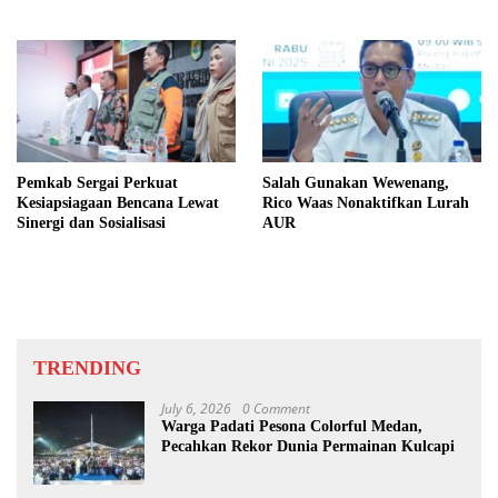
Kualitas Sesuai Harapan
Puting Beliung di Desa Blok 10
Pemkab Sergai Perkuat
Salah Gunakan Wewenang,
Kesiapsiagaan Bencana Lewat
Rico Waas Nonaktifkan Lurah
Sinergi dan Sosialisasi
AUR
TRENDING
July 6, 2026
0 Comment
Warga Padati Pesona Colorful Medan,
Pecahkan Rekor Dunia Permainan Kulcapi