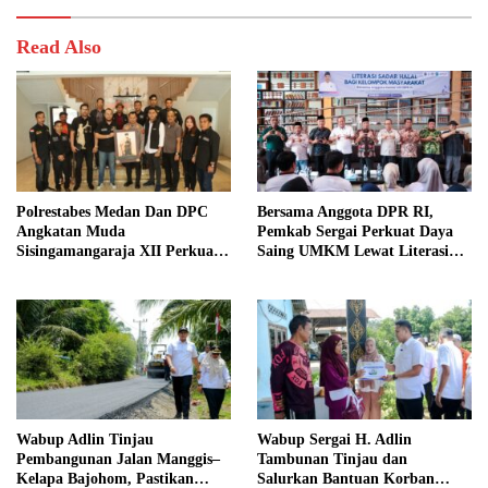
Read Also
Polrestabes Medan Dan DPC
Bersama Anggota DPR RI,
Angkatan Muda
Pemkab Sergai Perkuat Daya
Sisingamangaraja XII Perkuat
Saing UMKM Lewat Literasi
Sinergitas Jaga Kamtibmas
Sadar Halal
Wabup Adlin Tinjau
Wabup Sergai H. Adlin
Pembangunan Jalan Manggis–
Tambunan Tinjau dan
Kelapa Bajohom, Pastikan
Salurkan Bantuan Korban