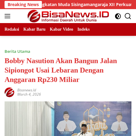
Skip
an DPC Angkatan Muda Sisingamangaraja XII Perkuat Sinergitas
Breaking News
to
content
Redaksi
Kabar Baru
Kabar Video
Indeks
Berita Utama
Bobby Nasution Akan Bangun Jalan
Sipiongot Usai Lebaran Dengan
Anggaran Rp230 Miliar
Bisanews.id
March 4, 2026