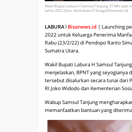
Wakil Bupati Labura H Samsul Tanjung ST MH saat 
tahun 2022.(foto. Kontributor/f.Sinaga/bisanews.id)
LABURA
l
Bisanews.id
| Launching pe
2022 untuk Keluarga Penerima Manfaa
Rabu (23/2/22) di Pendopo Ranto Sim
Sumatra Utara.
Wakil Bupati Labura H Samsul Tanjung
menjelaskan, BPNT yang seyogianya dis
tersebut disalurkan secara tunai dari
RI Joko Widodo dan Kementerian Sosia
Wabup Samsul Tanjung mengharapkan
memanfaatkan bantuan yang diterim