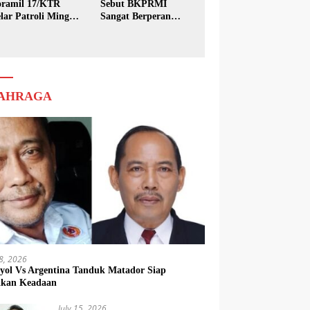
ramil 17/KTR
Sebut BKPRMI
lar Patroli Minggu
Sangat Berperan
sih
dalam Pembinaan
Generasi Muda
AHRAGA
18, 2026
yol Vs Argentina Tanduk Matador Siap
kkan Keadaan
July 15, 2026