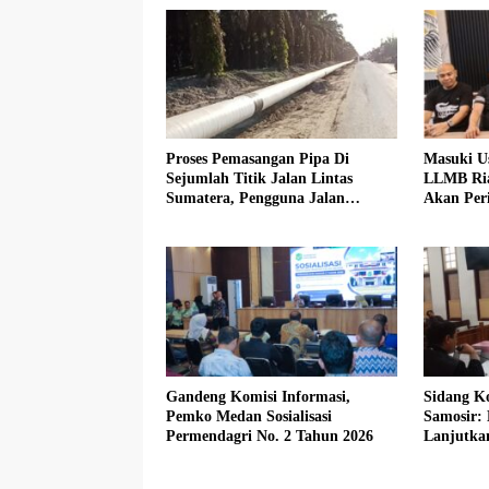
Proses Pemasangan Pipa Di
Masuki U
Sejumlah Titik Jalan Lintas
LLMB Ria
Sumatera, Pengguna Jalan
Akan Peri
diimbau Untuk meningkatkan
Kewaspadaan
Gandeng Komisi Informasi,
Sidang Ko
Pemko Medan Sosialisasi
Samosir:
Permendagri No. 2 Tahun 2026
Lanjutka
Beberkan