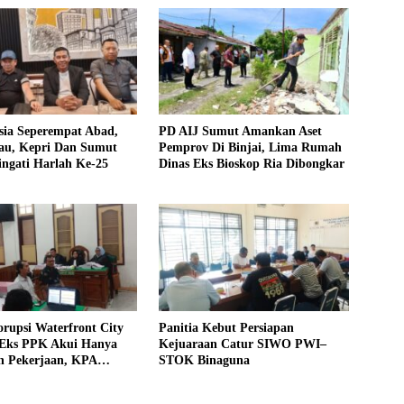
sia Seperempat Abad,
PD AIJ Sumut Amankan Aset
u, Kepri Dan Sumut
Pemprov Di Binjai, Lima Rumah
ngati Harlah Ke-25
Dinas Eks Bioskop Ria Dibongkar
rupsi Waterfront City
Panitia Kebut Persiapan
 Eks PPK Akui Hanya
Kejuaraan Catur SIWO PWI–
n Pekerjaan, KPA
STOK Binaguna
 Pengawasan Proyek