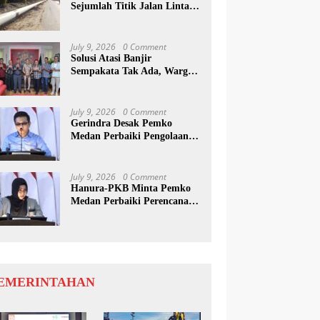
Sejumlah Titik Jalan Lintas
Sumatera, Pengguna Jalan
diimbau Untuk
meningkatkan Kewaspadaan
July 9, 2026
0 Comment
Solusi Atasi Banjir
Sempakata Tak Ada, Warga
Korban Temui Wong Chun
Sen
July 9, 2026
0 Comment
Gerindra Desak Pemko
Medan Perbaiki Pengolaan
Resapan Anggaran
July 9, 2026
0 Comment
Hanura-PKB Minta Pemko
Medan Perbaiki Perencanaan
Dan Penanganan Banjir
EMERINTAHAN