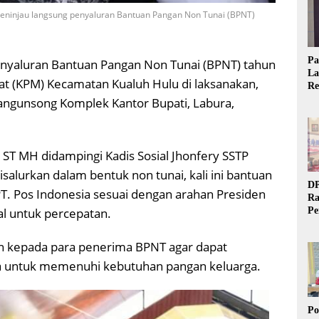
meninjau langsung penyaluran Bantuan Pangan Non Tunai (BPNT)
Pa
nyaluran Bantuan Pangan Non Tunai (BPNT) tahun
La
t (KPM) Kecamatan Kualuh Hulu di laksanakan,
Re
Ta
angunsong Komplek Kantor Bupati, Labura,
 ST MH didampingi Kadis Sosial Jhonfery SSTP
alurkan dalam bentuk non tunai, kali ini bantuan
DP
 PT. Pos Indonesia sesuai dengan arahan Presiden
Ra
l untuk percepatan.
Pe
Si
20
 kepada para penerima BPNT agar dapat
a untuk memenuhi kebutuhan pangan keluarga.
Po