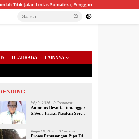
n Lintas Sumatera, Pengguna Jalan diimbau Untuk meningkatkan
IS
OLAHRAGA
LAINNYA
RENDING
July 9, 2026
0 Comment
Antonius Devolis Tumanggor
S.Sos : Fraksi Nasdem Soroti
Dinsos, Satpol PP Hingga
Kepling
August 8, 2026
0 Comment
Proses Pemasangan Pipa Di