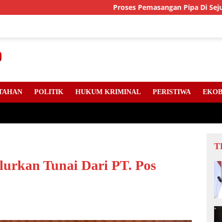
Proses Pemasangan Pipa Di Sejumlah Titik Jala
TAHAN
POLITIK
HUKUM KRIMINAL
PERISTIWA
EKOB
T
urkan Tunai Dari PT. Pos