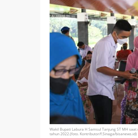
Wakil Bupati Labura H Samsul Tanjung ST MH saat
tahun 2022.(foto. Kontributor/f.Sinaga/bisanews.id)