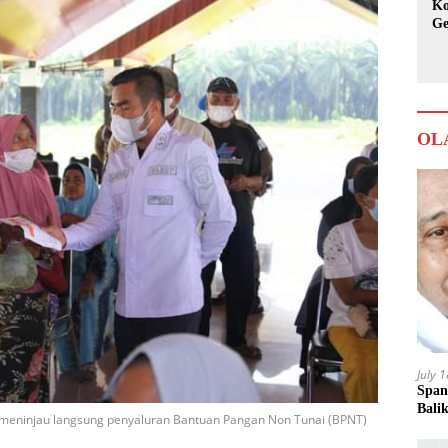
Ko
Ge
Ka
OL
July 
Span
Bali
 meninjau langsung penyaluran Bantuan Pangan Non Tunai (BPNT)