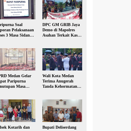
ripurna Soal
DPC GM GRIB Jaya
poran Pelaksanaan
Demo di Mapolres
ses 3 Masa Sidang
Asahan Terkait Kasus
hun Anggaran 2025
Pencabulan Anak
RD Medan Gelar
Wali Kota Medan
pat Paripurna
Terima Anugerah
nutupan Masa
Tanda Kehormatan
dang Kesatu Tahun
Satyalancana Karya
24
Bhakti Praja Nugraha
lsek Kotarih dan
Bupati Deliserdang