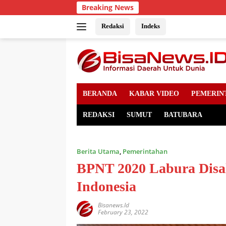
Skip
Breaking News
to
content
Redaksi
Indeks
BERANDA
KABAR VIDEO
PEMERIN
REDAKSI
SUMUT
BATUBARA
Berita Utama
,
Pemerintahan
BPNT 2020 Labura Disal
Indonesia
Bisanews.id
February 23, 2022