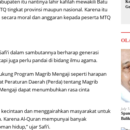
bupaten itu nantinya lahir kafilah mewakili Batu
Ko
Ge
TQ tingkat provinsi maupun nasional. Karena itu
Ka
secara moral dan anggaran kepada peserta MTQ
OL
afi’i dalam sambutannya berharap generasi
tapi juga perlu pandai di bidang ilmu agama.
dukung Program Magrib Mengaji seperti harapan
t Peraturan Daerah (Perda) tentang Magrib
 Mengaji dapat menumbuhkan rasa cinta
July 
kecintaan dan menggairahkan masyarakat untuk
Span
. Karena Al-Quran mempunyai banyak
Bali
n hidup,” ujar Safi’i.