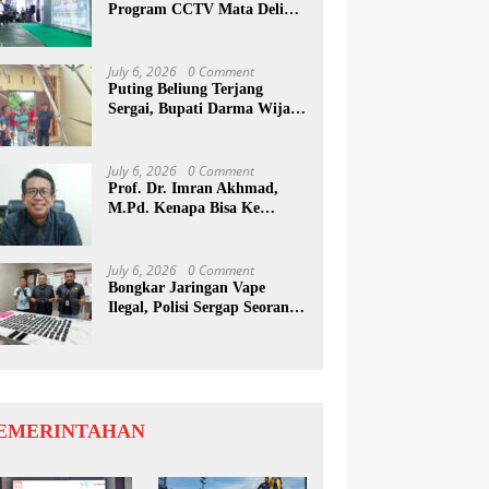
Program CCTV Mata Deli
Jadi Percontohan Di Medan
July 6, 2026
0 Comment
Puting Beliung Terjang
Sergai, Bupati Darma Wijaya
Tinjau Lokasi Bencana
July 6, 2026
0 Comment
Prof. Dr. Imran Akhmad,
M.Pd. Kenapa Bisa Ke
Inggris Ya…?
July 6, 2026
0 Comment
Bongkar Jaringan Vape
Ilegal, Polisi Sergap Seorang
Komplotan Narkotika
Internasional Si Medan
EMERINTAHAN