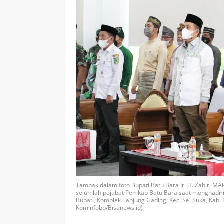
Tampak dalam foto Bupati Batu Bara Ir. H. Zahir, 
sejumlah pejabat Pemkab Batu Bara saat menghadir
Bupati, Komplek Tanjung Gading, Kec. Sei Suka, Kab. 
Kominfobb/Bisanews.id)