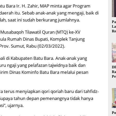
tu Bara Ir. H. Zahir, MAP minta agar Program
daerah itu. Sebab anak-anak yang mengaji, baik di
h, saat ini sudah berkurang jumlahnya.
Pa
La
 Musabaqoh Tilawatil Quran (MTQ) ke-XV
Re
Ta
Aula Rumah Dinas Bupati, Komplek Tanjung
, Prov. Sumut, Rabu (02/03/2022).
ali di Kabupaten Batu Bara. Anak-anak yang
ru ngaji yang pelafazan tajwidnya baik dan
DP
ikirim Dinas Kominfo Batu Bara melalui pesan
Ra
Pe
Si
20
 terus menyiapkan qori qoriah baru dari tahfidz-
. Supaya tahun depan pemenangnya tidak hanya
si”, ujarnya.
Po