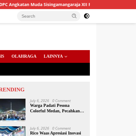
n Muda Sisingamangaraja XII Perkuat Sinergitas Jaga Kamtibma
IS
OLAHRAGA
LAINNYA
RENDING
July 6, 2026
0 Comment
Warga Padati Pesona
Colorful Medan, Pecahkan
Rekor Dunia Permainan
Kulcapi
July 6, 2026
0 Comment
Rico Waas Apresiasi Inovasi