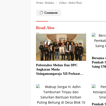
Writer: Redaksi
Editor: Abdul Muis
Comment
Read Also
Bersama 
Pemkab S
Polrestabes Medan Dan DPC
Saing UM
Angkatan Muda
Sadar Hal
Sisingamangaraja XII Perkuat
Sinergitas Jaga Kamtibmas
Pemkab S