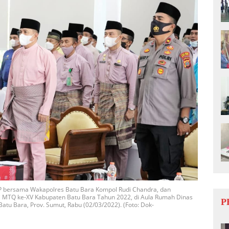
MAP bersama Wakapolres Batu Bara Kompol Rudi Chandra, dan
i MTQ ke-XV Kabupaten Batu Bara Tahun 2022, di Aula Rumah Dinas
P
Batu Bara, Prov. Sumut, Rabu (02/03/2022). (Foto: Dok-