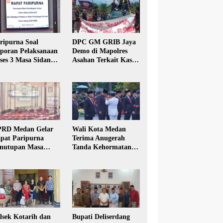
ripurna Soal
DPC GM GRIB Jaya
poran Pelaksanaan
Demo di Mapolres
ses 3 Masa Sidang
Asahan Terkait Kasus
hun Anggaran 2025
Pencabulan Anak
RD Medan Gelar
Wali Kota Medan
pat Paripurna
Terima Anugerah
nutupan Masa
Tanda Kehormatan
dang Kesatu Tahun
Satyalancana Karya
24
Bhakti Praja Nugraha
lsek Kotarih dan
Bupati Deliserdang