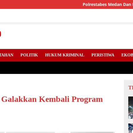
Polrestabes Medan Dan DPC Angkata
TAHAN
POLITIK
HUKUM KRIMINAL
PERISTIWA
EKOB
T
a Galakkan Kembali Program