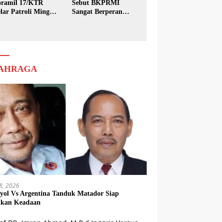
ramil 17/KTR
Sebut BKPRMI
lar Patroli Minggu
Sangat Berperan
sih
dalam Pembinaan
Generasi Muda
AHRAGA
18, 2026
yol Vs Argentina Tanduk Matador Siap
kkan Keadaan