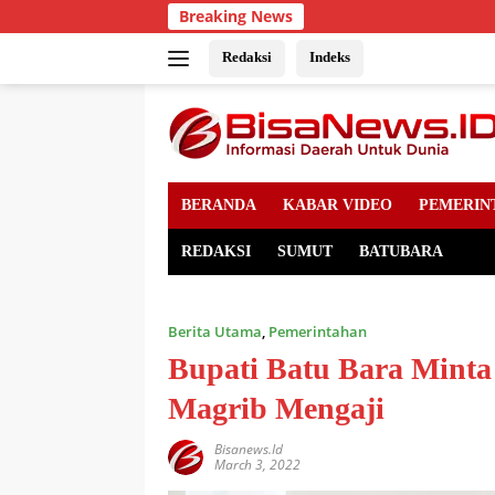
Skip
Breaking News
to
content
Redaksi
Indeks
BERANDA
KABAR VIDEO
PEMERIN
REDAKSI
SUMUT
BATUBARA
Berita Utama
,
Pemerintahan
Bupati Batu Bara Mint
Magrib Mengaji
Bisanews.id
March 3, 2022