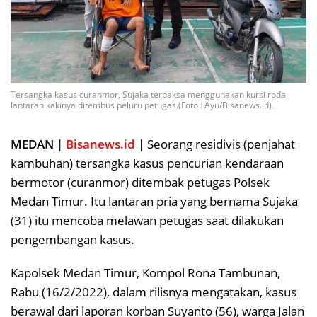
Tersangka kasus curanmor, Sujaka terpaksa menggunakan kursi roda
lantaran kakinya ditembus peluru petugas.(Foto : Ayu/Bisanews.id).
MEDAN
|
Bisanews.id
| Seorang residivis (penjahat
kambuhan) tersangka kasus pencurian kendaraan
bermotor (curanmor) ditembak petugas Polsek
Medan Timur. Itu lantaran pria yang bernama Sujaka
(31) itu mencoba melawan petugas saat dilakukan
pengembangan kasus.
Kapolsek Medan Timur, Kompol Rona Tambunan,
Rabu (16/2/2022), dalam rilisnya mengatakan, kasus
berawal dari laporan korban Suyanto (56), warga Jalan