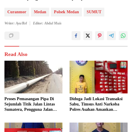
Curanmor
Medan
Polsek Medan
SUMUT
Writer: Ayu/Rel
Editor: Abdul Muis
Read Also
Proses Pemasangan Pipa Di
Diduga Jadi Lokasi Transaksi
Sejumlah Titik Jalan Lintas
Sabu, Timsus Anti Narkoba
Sumatera, Pengguna Jalan
Polres Asahan Amankan
diimbau Untuk meningkatkan
Seorang Pria dengan Barang
Kewaspadaan
Bukti 63,67 Gram Sabu