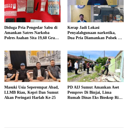
Diduga Pria Pengedar Sabu di
Kerap Jadi Lokasi
Amankan Satres Narkoba
Penyalahgunaan narkotika,
Polres Asahan Sita 19,60 Gram
Dua Pria Diamankan Polsek Air
Barang Bukti
Batu
Masuki Usia Seperempat Abad,
PD AIJ Sumut Amankan Aset
LLMB Riau, Kepri Dan Sumut
Pemprov Di Binjai, Lima
Akan Peringati Harlah Ke-25
Rumah Dinas Eks Bioskop Ria
Dibongkar