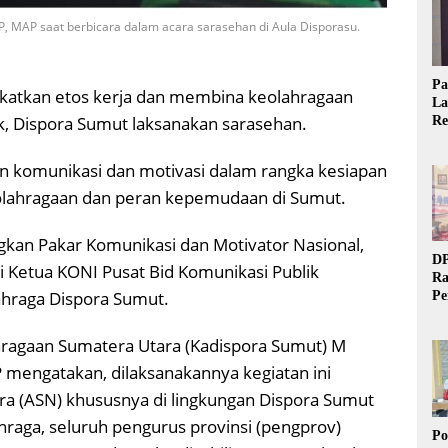
, MAP saat berbicara dalam acara sarasehan di Aula Disporasu.
Pa
gkatkan etos kerja dan membina keolahragaan
La
k, Dispora Sumut laksanakan sarasehan.
Re
Ta
in komunikasi dan motivasi dalam rangka kesiapan
lahragaan dan peran kepemudaan di Sumut.
gkan Pakar Komunikasi dan Motivator Nasional,
DP
i Ketua KONI Pusat Bid Komunikasi Publik
Ra
ahraga Dispora Sumut.
Pe
Si
20
ragaan Sumatera Utara (Kadispora Sumut) M
 mengatakan, dilaksanakannya kegiatan ini
ra (ASN) khususnya di lingkungan Dispora Sumut
ahraga, seluruh pengurus provinsi (pengprov)
Po