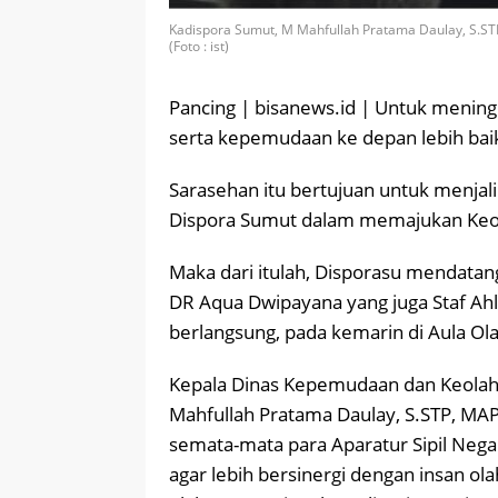
Kadispora Sumut, M Mahfullah Pratama Daulay, S.STP
(Foto : ist)
Pancing | bisanews.id | Untuk menin
serta kepemudaan ke depan lebih bai
Sarasehan itu bertujuan untuk menjal
Dispora Sumut dalam memajukan Keo
Maka dari itulah, Disporasu mendatan
DR Aqua Dwipayana yang juga Staf Ahl
berlangsung, pada kemarin di Aula Ol
Kepala Dinas Kepemudaan dan Keolah
Mahfullah Pratama Daulay, S.STP, MAP
semata-mata para Aparatur Sipil Nega
agar lebih bersinergi dengan insan ol