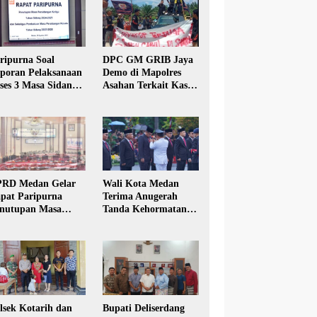
ripurna Soal
DPC GM GRIB Jaya
poran Pelaksanaan
Demo di Mapolres
ses 3 Masa Sidang
Asahan Terkait Kasus
hun Anggaran 2025
Pencabulan Anak
RD Medan Gelar
Wali Kota Medan
pat Paripurna
Terima Anugerah
nutupan Masa
Tanda Kehormatan
dang Kesatu Tahun
Satyalancana Karya
24
Bhakti Praja Nugraha
lsek Kotarih dan
Bupati Deliserdang