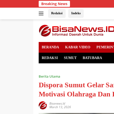
Skip
Breaking News
to
content
Redaksi
Indeks
BERANDA
KABAR VIDEO
PEMERIN
REDAKSI
SUMUT
BATUBARA
Berita Utama
Dispora Sumut Gelar S
Motivasi Olahraga Dan
Bisanews.id
March 13, 2026