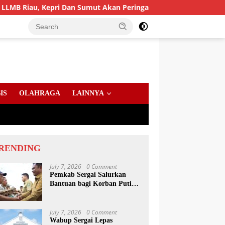
ri Dan Sumut Akan Peringati Harlah Ke-25
PD AIJ Sumu
IS
OLAHRAGA
LAINNYA
RENDING
July 7, 2026
0 Comment
Pemkab Sergai Salurkan
Bantuan bagi Korban Puting
Beliung di Sei Bamban
July 7, 2026
0 Comment
Wabup Sergai Lepas