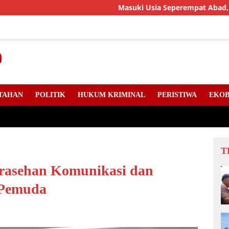
Masuki Usia Seperempat Abad, LLMB Riau, Kep
TAHAN
POLITIK
HUKUM KRIMINAL
PERISTIWA
EKOB
T
arasehan Komunikasi dan
 Pemuda