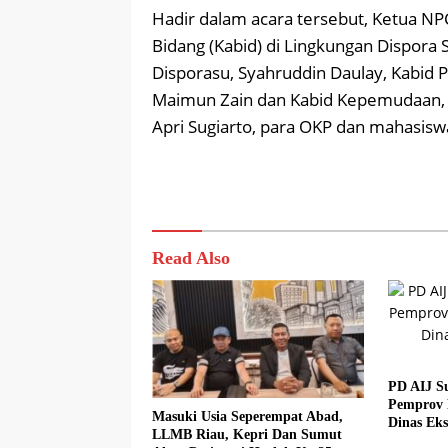
Hadir dalam acara tersebut, Ketua NPC
Bidang (Kabid) di Lingkungan Dispora 
Disporasu, Syahruddin Daulay, Kabid 
Maimun Zain dan Kabid Kepemudaan, 
Apri Sugiarto, para OKP dan mahasiswa
Read Also
PD AIJ S
Pemprov 
Masuki Usia Seperempat Abad,
Dinas Eks
LLMB Riau, Kepri Dan Sumut