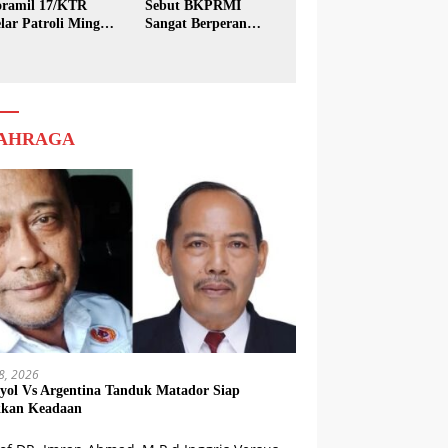
ramil 17/KTR
Sebut BKPRMI
lar Patroli Minggu
Sangat Berperan
sih
dalam Pembinaan
Generasi Muda
AHRAGA
18, 2026
yol Vs Argentina Tanduk Matador Siap
kkan Keadaan