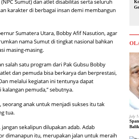
(NPC Sumut) dan atlet disabilitas serta seluruh
Ko
Ge
an karakter di berbagai insan demi membangun
Ka
ubernur Sumatera Utara, Bobby Afif Nasution, agar
rumkan nama Sumut di tingkat nasional bahkan
OL
tasi masing-masing.
an salah satu program dari Pak Gubsu Bobby
atlet dan pemuda bisa berkarya dan berprestasi,
an melalui kegiatan ini tentunya dapat
i kalangan pemuda,” sebutnya.
 seorang anak untuk menjadi sukses itu tak
ng tua.
July 
Span
 jangan sekalipun dilupakan adab. Adab
Bali
or dimanapun itu, merupakan jalan untuk meraih