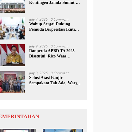
Kontingen Jamda Sumut XI,
Tekankan Nilai SAKTI dan
Karakter Pramuka
July 7, 2026
0 Comment
Wabup Sergai Dukung
Pemuda Berprestasi Ikuti
Program Kepemimpinan
Internasional
July 9, 2026
0 Comment
Ranperda APBD TA 2025
Disetujui, Rico Waas
Apresiasi Sinergitas Antara
Legislatif dan Eksekutif
July 9, 2026
0 Comment
Solusi Atasi Banjir
Sempakata Tak Ada, Warga
Korban Temui Wong Chun
Sen
EMERINTAHAN