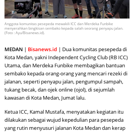
Anggota komunitas pesepeda mewakili ICC dan Merdeka Funbike
menyerahkan bingkisan sembako kepada salah seorang penyapu jalan.
(Foto : Ayu/Bisanews.id).
MEDAN
|
Bisanews.id
| Dua komunitas pesepeda di
Kota Medan, yakni Independent Cycling Club (RB ICC)
Utama, dan Merdeka Funbike membagikan bantuan
sembako kepada orang-orang yang mencari rezeki di
jalanan, seperti penyapu jalan, pengumpul sampah,
tukang becak, dan ojek online (ojol), di sejumlah
kawasan di Kota Medan, Jumat lalu.
Ketua ICC, Kamal Mustafa, menyatakan kegiatan itu
dilakukan sebagai wujud kepedulian para pesepeda
yang rutin menyusuri jalanan Kota Medan dan kerap