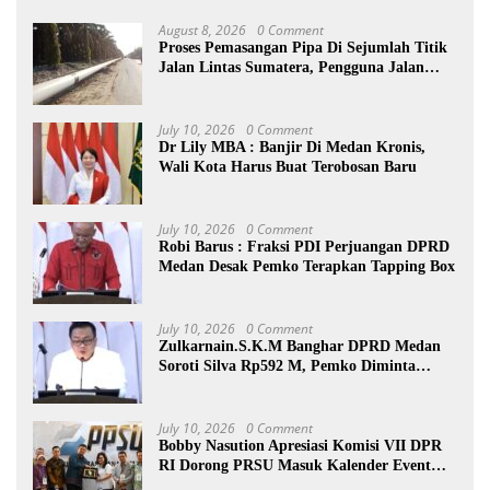
August 8, 2026
0 Comment
Proses Pemasangan Pipa Di Sejumlah Titik
Jalan Lintas Sumatera, Pengguna Jalan
diimbau Untuk meningkatkan
Kewaspadaan
July 10, 2026
0 Comment
Dr Lily MBA : Banjir Di Medan Kronis,
Wali Kota Harus Buat Terobosan Baru
July 10, 2026
0 Comment
Robi Barus : Fraksi PDI Perjuangan DPRD
Medan Desak Pemko Terapkan Tapping Box
July 10, 2026
0 Comment
Zulkarnain.S.K.M Banghar DPRD Medan
Soroti Silva Rp592 M, Pemko Diminta
Benahi Rencana PAD
July 10, 2026
0 Comment
Bobby Nasution Apresiasi Komisi VII DPR
RI Dorong PRSU Masuk Kalender Event
Nasional