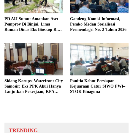
PD AIJ Sumut Amankan Aset
Gandeng Komisi Informasi,
Pemprov Di Binjai, Lima
Pemko Medan Sosialisasi
Rumah Dinas Eks Bioskop Ria
Permendagri No. 2 Tahun 2026
Dibongkar
Sidang Korupsi Waterfront City
Panitia Kebut Persiapan
Samosir: Eks PPK Akui Hanya
Kejuaraan Catur SIWO PWI–
Lanjutkan Pekerjaan, KPA
STOK Binaguna
Beberkan Pengawasan Proyek
TRENDING