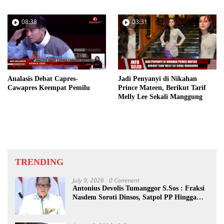
08:38
03:31
Analasis Debat Capres-
Jadi Penyanyi di Nikahan
Cawapres Keempat Pemilu
Prince Mateen, Berikut Tarif
Melly Lee Sekali Manggung
TRENDING
July 9, 2026
0 Comment
Antonius Devolis Tumanggor S.Sos : Fraksi
Nasdem Soroti Dinsos, Satpol PP Hingga
Kepling