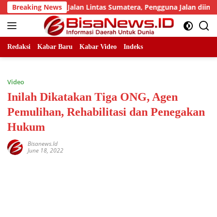
Skip
umlah Titik Jalan Lintas Sumatera, Pengguna Jalan diimbau Un
Breaking News
to
content
Redaksi
Kabar Baru
Kabar Video
Indeks
Video
Inilah Dikatakan Tiga ONG, Agen
Pemulihan, Rehabilitasi dan Penegakan
Hukum
Bisanews.id
June 18, 2022