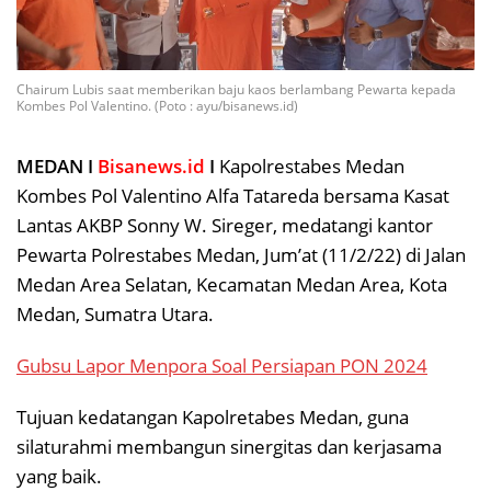
Chairum Lubis saat memberikan baju kaos berlambang Pewarta kepada
Kombes Pol Valentino. (Poto : ayu/bisanews.id)
MEDAN I
Bisanews.id
I
Kapolrestabes Medan
Kombes Pol Valentino Alfa Tatareda bersama Kasat
Lantas AKBP Sonny W. Sireger, medatangi kantor
Pewarta Polrestabes Medan, Jum’at (11/2/22) di Jalan
Medan Area Selatan, Kecamatan Medan Area, Kota
Medan, Sumatra Utara.
Gubsu Lapor Menpora Soal Persiapan PON 2024
Tujuan kedatangan Kapolretabes Medan, guna
silaturahmi membangun sinergitas dan kerjasama
yang baik.