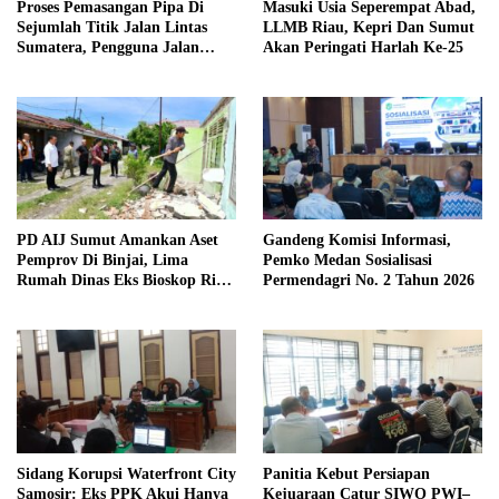
Proses Pemasangan Pipa Di
Masuki Usia Seperempat Abad,
Sejumlah Titik Jalan Lintas
LLMB Riau, Kepri Dan Sumut
Sumatera, Pengguna Jalan
Akan Peringati Harlah Ke-25
diimbau Untuk meningkatkan
Kewaspadaan
PD AIJ Sumut Amankan Aset
Gandeng Komisi Informasi,
Pemprov Di Binjai, Lima
Pemko Medan Sosialisasi
Rumah Dinas Eks Bioskop Ria
Permendagri No. 2 Tahun 2026
Dibongkar
Sidang Korupsi Waterfront City
Panitia Kebut Persiapan
Samosir: Eks PPK Akui Hanya
Kejuaraan Catur SIWO PWI–