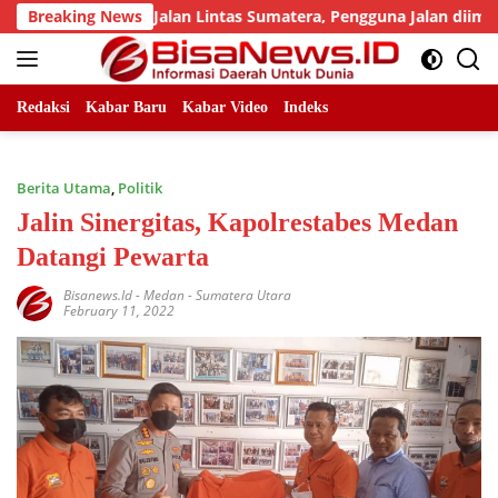
Skip
ah Titik Jalan Lintas Sumatera, Pengguna Jalan diimbau Untuk
Breaking News
to
content
Redaksi
Kabar Baru
Kabar Video
Indeks
Berita Utama
,
Politik
Jalin Sinergitas, Kapolrestabes Medan
Datangi Pewarta
Bisanews.id
-
Medan - Sumatera Utara
February 11, 2022