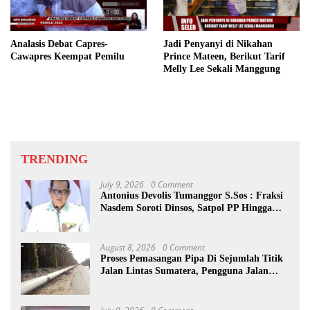
Analasis Debat Capres-
Jadi Penyanyi di Nikahan
Cawapres Keempat Pemilu
Prince Mateen, Berikut Tarif
Melly Lee Sekali Manggung
TRENDING
July 9, 2026
0 Comment
Antonius Devolis Tumanggor S.Sos : Fraksi
Nasdem Soroti Dinsos, Satpol PP Hingga
Kepling
August 8, 2026
0 Comment
Proses Pemasangan Pipa Di Sejumlah Titik
Jalan Lintas Sumatera, Pengguna Jalan
diimbau Untuk meningkatkan
Kewaspadaan