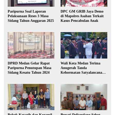
Paripurna Soal Laporan
DPC GM GRIB Jaya Demo
Pelaksanaan Reses 3 Masa
di Mapolres Asahan Terkait
Sidang Tahun Anggaran 2025
Kasus Pencabulan Anak
DPRD Medan Gelar Rapat
Wali Kota Medan Terima
Paripurna Penutupan Masa
Anugerah Tanda
Sidang Kesatu Tahun 2024
Kehormatan Satyalancana
Karya Bhakti Praja Nugraha
Polsek Kotarih dan Koramil
Bupati Deliserdang Sebut