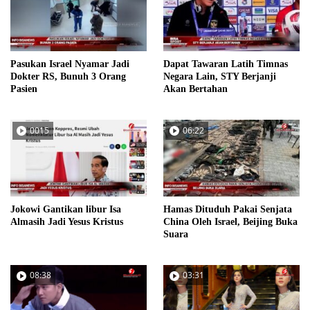
Pasukan Israel Nyamar Jadi
Dapat Tawaran Latih Timnas
Dokter RS, Bunuh 3 Orang
Negara Lain, STY Berjanji
Pasien
Akan Bertahan
0015
06:22
Jokowi Gantikan libur Isa
Hamas Dituduh Pakai Senjata
Almasih Jadi Yesus Kristus
China Oleh Israel, Beijing Buka
Suara
08:38
03:31