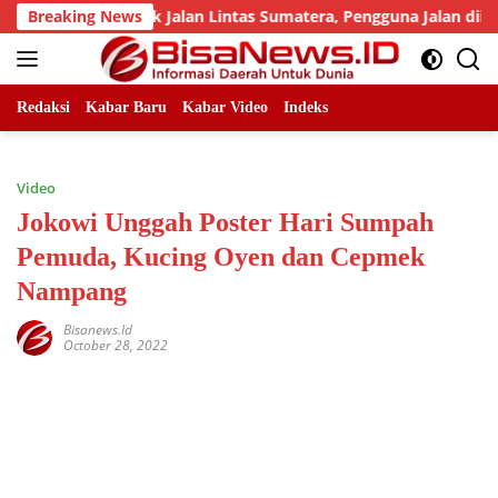
Skip
ejumlah Titik Jalan Lintas Sumatera, Pengguna Jalan diimbau 
Breaking News
to
content
Redaksi
Kabar Baru
Kabar Video
Indeks
Video
Jokowi Unggah Poster Hari Sumpah
Pemuda, Kucing Oyen dan Cepmek
Nampang
Bisanews.id
October 28, 2022