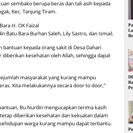
uan sembako berupa beras dan tali asih kepada
gak, Kec. Tanjung Tiram.
Bara H. OK Faizal
Pa
La
in Batu Bara Burhan Saleh, Lily Sastro, dan Ismail.
Re
Ta
bantuan kepada orang sakit di Desa Dahari
 diberikan kesehatan oleh Allah, sehingga dapat
a sejumlah masyarakat yang kurang mampu
DP
Ra
eras. Kita melakukannya secara door to door,”
Pe
Si
20
bantuan, Bu Nurdin mengucapkan terima kasih
 tetap diberikan kesehatan dan kekuatan dalam
a kehidupan warga kurang mampu dapat terbantu.
Po