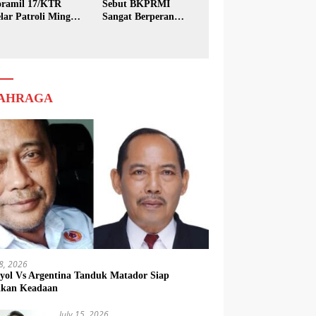
ramil 17/KTR
Sebut BKPRMI
lar Patroli Minggu
Sangat Berperan
sih
dalam Pembinaan
Generasi Muda
AHRAGA
18, 2026
yol Vs Argentina Tanduk Matador Siap
kkan Keadaan
July 15, 2026