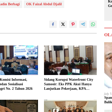
Ko
adin Berbagi
OK Faizal Abdul Djalil
Ge
Ka
OL
Komisi Informasi,
Sidang Korupsi Waterfront City
an Sosialisasi
Samosir: Eks PPK Akui Hanya
gri No. 2 Tahun 2026
Lanjutkan Pekerjaan, KPA
Beberkan Pengawasan Proyek
July 
Span
Bali