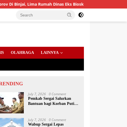
 Lima Rumah Dinas Eks Bioskop Ria Dibongkar
Gandeng 
IS
OLAHRAGA
LAINNYA
RENDING
July 7, 2026
0 Comment
Pemkab Sergai Salurkan
Bantuan bagi Korban Puting
Beliung di Sei Bamban
July 7, 2026
0 Comment
Wabup Sergai Lepas