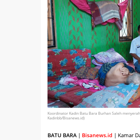
Koordinator Kadin Batu Bara Burhan Saleh menyerah
Kadinbb/Bisanews.id)
BATU BARA
|
Bisanews.id
| Kamar Da