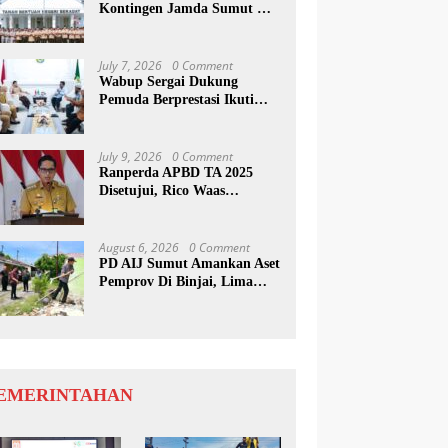
Kontingen Jamda Sumut XI,
Tekankan Nilai SAKTI dan
Karakter Pramuka
July 7, 2026
0 Comment
Wabup Sergai Dukung
Pemuda Berprestasi Ikuti
Program Kepemimpinan
Internasional
July 9, 2026
0 Comment
Ranperda APBD TA 2025
Disetujui, Rico Waas
Apresiasi Sinergitas Antara
Legislatif dan Eksekutif
August 6, 2026
0 Comment
PD AIJ Sumut Amankan Aset
Pemprov Di Binjai, Lima
Rumah Dinas Eks Bioskop
Ria Dibongkar
EMERINTAHAN