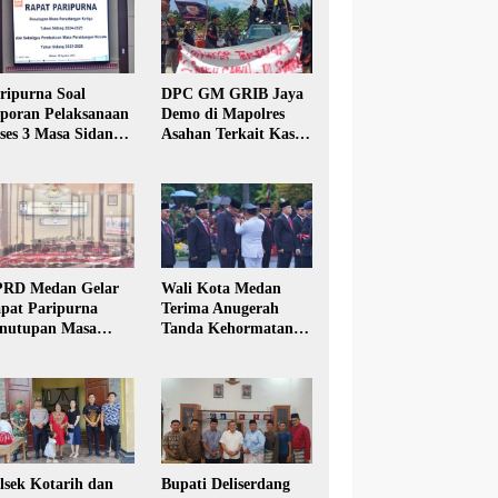
ripurna Soal
DPC GM GRIB Jaya
poran Pelaksanaan
Demo di Mapolres
ses 3 Masa Sidang
Asahan Terkait Kasus
hun Anggaran 2025
Pencabulan Anak
RD Medan Gelar
Wali Kota Medan
pat Paripurna
Terima Anugerah
nutupan Masa
Tanda Kehormatan
dang Kesatu Tahun
Satyalancana Karya
24
Bhakti Praja Nugraha
lsek Kotarih dan
Bupati Deliserdang