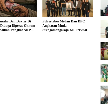
gusaha Dan Dokter Di
Polrestabes Medan Dan DPC
 Diduga Diperas Oknum
Angkatan Muda
Kenaikan Pangkat AKP
Sisingamangaraja XII Perkuat
 Fitri Ditunda
Sinergitas Jaga Kamtibmas