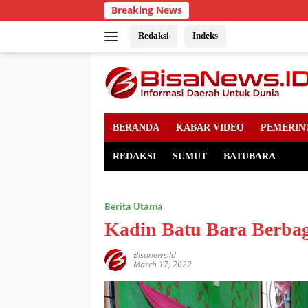
Skip
Breaking News
to
content
Redaksi
Indeks
BERANDA
KABAR VIDEO
PEMERIN
REDAKSI
SUMUT
BATUBARA
Berita Utama
Kadin Batu Bara Berba
Bisanews.id
March 17, 2022