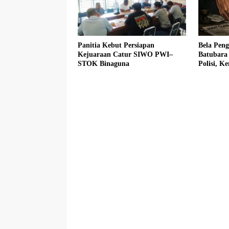
Panitia Kebut Persiapan
Bela Pen
Kejuaraan Catur SIWO PWI–
Batubara
STOK Binaguna
Polisi, 
Fadlun Al