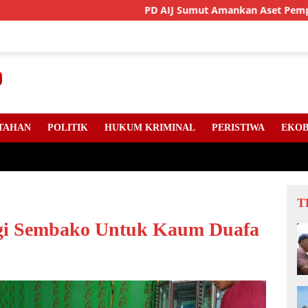
PD AIJ Sumut Amankan Aset Pemprov Di Binjai,
TAHAN
POLITIK
HUKUM KRIMINAL
PERISTIWA
EKOB
T
gi Sembako Untuk Kaum Duafa