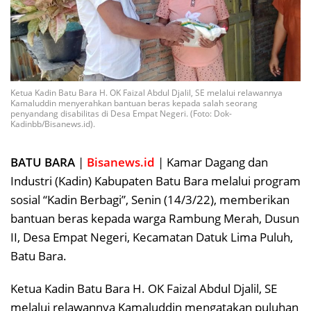
Ketua Kadin Batu Bara H. OK Faizal Abdul Djalil, SE melalui relawannya
Kamaluddin menyerahkan bantuan beras kepada salah seorang
penyandang disabilitas di Desa Empat Negeri. (Foto: Dok-
Kadinbb/Bisanews.id).
BATU BARA
|
Bisanews.id
| Kamar Dagang dan
Industri (Kadin) Kabupaten Batu Bara melalui program
sosial “Kadin Berbagi”, Senin (14/3/22), memberikan
bantuan beras kepada warga Rambung Merah, Dusun
II, Desa Empat Negeri, Kecamatan Datuk Lima Puluh,
Batu Bara.
Ketua Kadin Batu Bara H. OK Faizal Abdul Djalil, SE
melalui relawannya Kamaluddin mengatakan puluhan