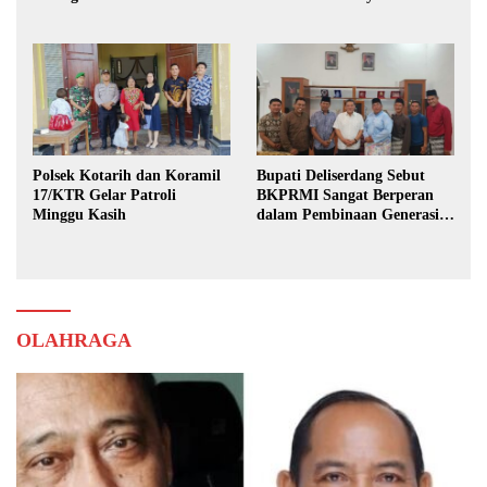
Karya Bhakti Praja Nugraha
Polsek Kotarih dan Koramil
Bupati Deliserdang Sebut
17/KTR Gelar Patroli
BKPRMI Sangat Berperan
Minggu Kasih
dalam Pembinaan Generasi
Muda
OLAHRAGA