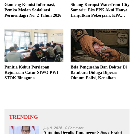
Gandeng Komisi Informasi,
Sidang Korupsi Waterfront City
Pemko Medan Sosialisasi
Samosir: Eks PPK Akui Hanya
Permendagri No. 2 Tahun 2026
Lanjutkan Pekerjaan, KPA
Beberkan Pengawasan Proyek
Panitia Kebut Persiapan
Bela Pengusaha Dan Dokter Di
Kejuaraan Catur SIWO PWI–
Batubara Diduga Diperas
STOK Binaguna
Oknum Polisi, Kenaikan
Pangkat AKP Fadlun Al Fitri
Ditunda
TRENDING
July 9, 2026
0 Comment
Antonius Devolis Tumanggor S.Sos : Fraksi