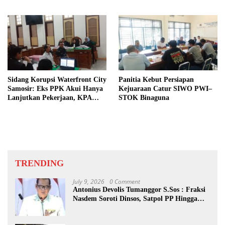
Dibongkar
Sidang Korupsi Waterfront City
Panitia Kebut Persiapan
Samosir: Eks PPK Akui Hanya
Kejuaraan Catur SIWO PWI–
Lanjutkan Pekerjaan, KPA
STOK Binaguna
Beberkan Pengawasan Proyek
TRENDING
July 9, 2026
0 Comment
Antonius Devolis Tumanggor S.Sos : Fraksi
Nasdem Soroti Dinsos, Satpol PP Hingga
Kepling