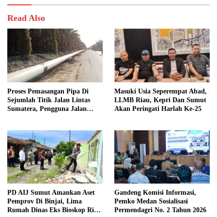
Read Also
Proses Pemasangan Pipa Di
Masuki Usia Seperempat Abad,
Sejumlah Titik Jalan Lintas
LLMB Riau, Kepri Dan Sumut
Sumatera, Pengguna Jalan
Akan Peringati Harlah Ke-25
diimbau Untuk meningkatkan
Kewaspadaan
PD AIJ Sumut Amankan Aset
Gandeng Komisi Informasi,
Pemprov Di Binjai, Lima
Pemko Medan Sosialisasi
Rumah Dinas Eks Bioskop Ria
Permendagri No. 2 Tahun 2026