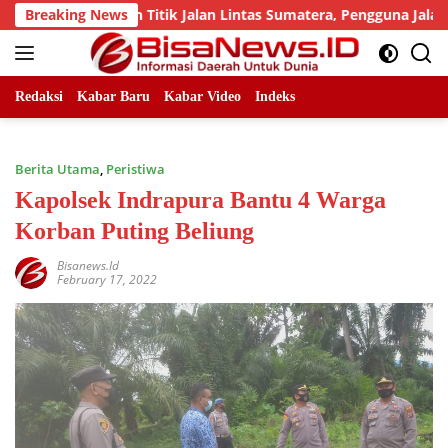
Skip
 Sejumlah Titik Jalan Lintas Sumatera, Pengguna Jalan diimb
Breaking News
to
content
Redaksi
Kabar Baru
Kabar Video
Indeks
Berita Utama
,
Peristiwa
Kapolsek Indrapura Bantu 4 Warga
Korban Puting Beliung
Bisanews.id
February 17, 2022