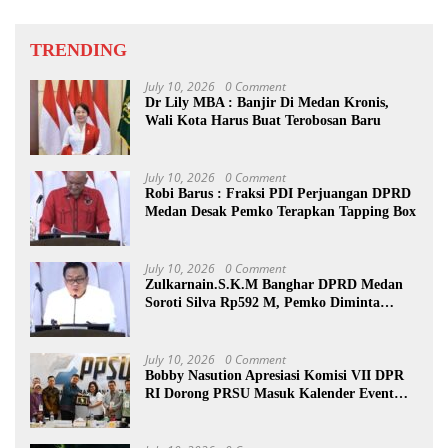
TRENDING
July 10, 2026
0 Comment
Dr Lily MBA : Banjir Di Medan Kronis,
Wali Kota Harus Buat Terobosan Baru
July 10, 2026
0 Comment
Robi Barus : Fraksi PDI Perjuangan DPRD
Medan Desak Pemko Terapkan Tapping Box
July 10, 2026
0 Comment
Zulkarnain.S.K.M Banghar DPRD Medan
Soroti Silva Rp592 M, Pemko Diminta
Benahi Rencana PAD
July 10, 2026
0 Comment
Bobby Nasution Apresiasi Komisi VII DPR
RI Dorong PRSU Masuk Kalender Event
Nasional