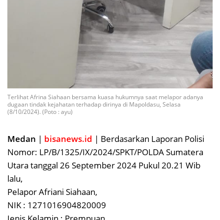
Terlihat Afrina Siahaan bersama kuasa hukumnya saat melapor adanya
dugaan tindak kejahatan terhadap dirinya di Mapoldasu, Selasa
(8/10/2024). (Poto : ayu)
Medan
|
bisanews.id
| Berdasarkan Laporan Polisi
Nomor: LP/B/1325/IX/2024/SPKT/POLDA Sumatera
Utara tanggal 26 September 2024 Pukul 20.21 Wib
lalu,
Pelapor Afriani Siahaan,
NIK : 1271016904820009
Jenis Kelamin : Prempuan