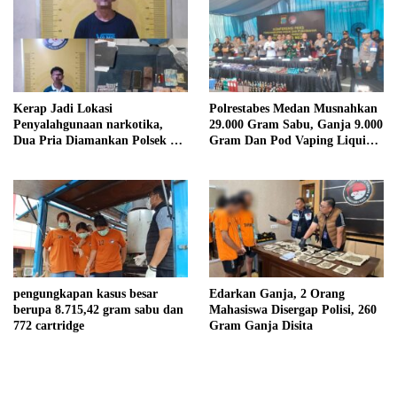
Kerap Jadi Lokasi
Polrestabes Medan Musnahkan
Penyalahgunaan narkotika,
29.000 Gram Sabu, Ganja 9.000
Dua Pria Diamankan Polsek Air
Gram Dan Pod Vaping Liquid
Batu
1.350 Bungkus Milik Sindikat
Indonesia – Malaysia
pengungkapan kasus besar
Edarkan Ganja, 2 Orang
berupa 8.715,42 gram sabu dan
Mahasiswa Disergap Polisi, 260
772 cartridge
Gram Ganja Disita