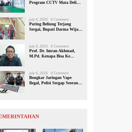
Program CCTV Mata Deli
Jadi Percontohan Di Medan
July 6, 2026
0 Comment
Puting Beliung Terjang
Sergai, Bupati Darma Wijaya
Tinjau Lokasi Bencana
July 6, 2026
0 Comment
Prof. Dr. Imran Akhmad,
M.Pd. Kenapa Bisa Ke
Inggris Ya…?
July 6, 2026
0 Comment
Bongkar Jaringan Vape
Ilegal, Polisi Sergap Seorang
Komplotan Narkotika
Internasional Si Medan
EMERINTAHAN