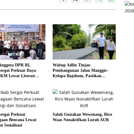
Anggota DPR RI,
Wabup Adlin Tinjau
ergai Perkuat Daya
Pembangunan Jalan Manggis–
KM Lewat Literasi
Kelapa Bajohom, Pastikan
al
Kualitas Sesuai Harapan
ergai Perkuat
Salah Gunakan Wewenang, Rico
agaan Bencana Lewat
Waas Nonaktifkan Lurah AUR
n Sosialisasi