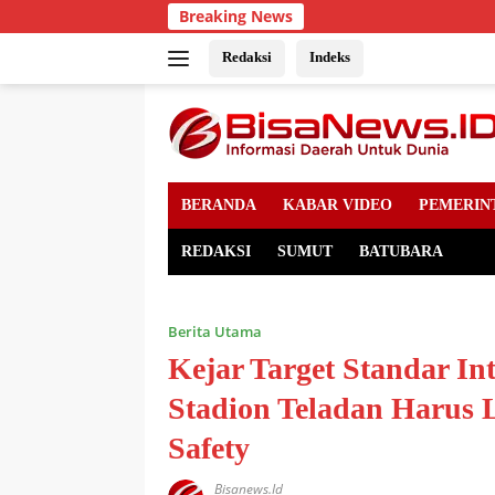
Skip
Breaking News
to
content
Redaksi
Indeks
BERANDA
KABAR VIDEO
PEMERIN
REDAKSI
SUMUT
BATUBARA
Berita Utama
Kejar Target Standar I
Stadion Teladan Harus
Safety
Bisanews.id