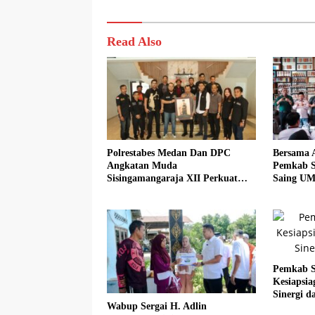
Read Also
Polrestabes Medan Dan DPC
Bersama 
Angkatan Muda
Pemkab S
Sisingamangaraja XII Perkuat
Saing UM
Sinergitas Jaga Kamtibmas
Sadar Hal
Pemkab S
Kesiapsi
Sinergi da
Wabup Sergai H. Adlin