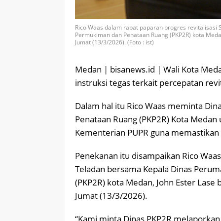
Rico Waas dalam rapat paparan progres revitalisas
Permukiman dan Penataan Ruang (PKP2R) kota Medan,
Jumat (13/3/2026). (Foto : ist)
Medan | bisanews.id | Wali Kota Med
instruksi tegas terkait percepatan revi
Dalam hal itu Rico Waas meminta Di
Penataan Ruang (PKP2R) Kota Medan u
Kementerian PUPR guna memastikan sin
Penekanan itu disampaikan Rico Waas 
Teladan bersama Kepala Dinas Peru
(PKP2R) kota Medan, John Ester Lase b
Jumat (13/3/2026).
“Kami minta Dinas PKP2R melaporkan 