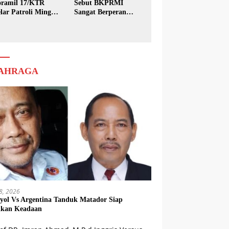
ramil 17/KTR
Sebut BKPRMI
lar Patroli Minggu
Sangat Berperan
sih
dalam Pembinaan
Generasi Muda
AHRAGA
18, 2026
yol Vs Argentina Tanduk Matador Siap
kkan Keadaan