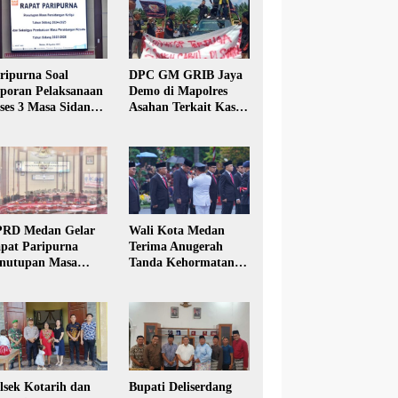
ripurna Soal
DPC GM GRIB Jaya
poran Pelaksanaan
Demo di Mapolres
ses 3 Masa Sidang
Asahan Terkait Kasus
hun Anggaran 2025
Pencabulan Anak
RD Medan Gelar
Wali Kota Medan
pat Paripurna
Terima Anugerah
nutupan Masa
Tanda Kehormatan
dang Kesatu Tahun
Satyalancana Karya
24
Bhakti Praja Nugraha
lsek Kotarih dan
Bupati Deliserdang