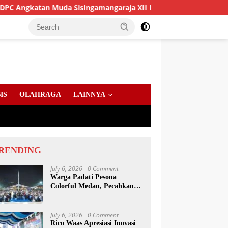
Muda Sisingamangaraja XII Perkuat Sinergitas Jaga Kamtibmas
IS
OLAHRAGA
LAINNYA
RENDING
July 6, 2026
0 Comment
Warga Padati Pesona
Colorful Medan, Pecahkan
Rekor Dunia Permainan
Kulcapi
July 6, 2026
0 Comment
Rico Waas Apresiasi Inovasi