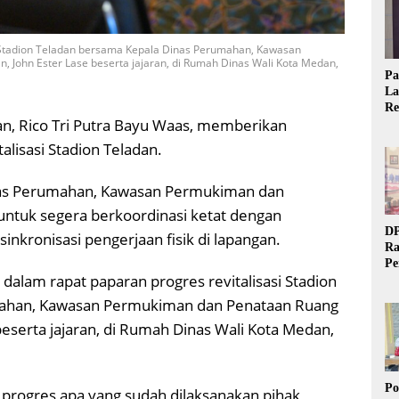
i Stadion Teladan bersama Kepala Dinas Perumahan, Kawasan
 John Ester Lase beserta jajaran, di Rumah Dinas Wali Kota Medan,
Pa
La
Re
an, Rico Tri Putra Bayu Waas, memberikan
Ta
talisasi Stadion Teladan.
nas Perumahan, Kawasan Permukiman dan
ntuk segera berkoordinasi ketat dengan
DP
kronisasi pengerjaan fisik di lapangan.
Ra
Pe
dalam rapat paparan progres revitalisasi Stadion
Si
20
mahan, Kawasan Permukiman dan Penataan Ruang
eserta jajaran, di Rumah Dinas Wali Kota Medan,
Po
progres apa yang sudah dilaksanakan pihak