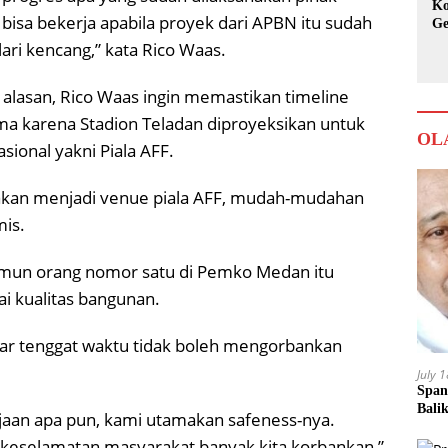
Ko
bisa bekerja apabila proyek dari APBN itu sudah
Ge
Ka
lari kencang,” kata Rico Waas.
 alasan, Rico Waas ingin memastikan timeline
ma karena Stadion Teladan diproyeksikan untuk
OL
sional yakni Piala AFF.
 akan menjadi venue piala AFF, mudah-mudahan
mis.
amun orang nomor satu di Pemko Medan itu
 kualitas bangunan.
ar tenggat waktu tidak boleh mengorbankan
July 
Span
Bali
rjaan apa pun, kami utamakan safeness-nya.
i keselamatan masyarakat banyak kita korbankan,”