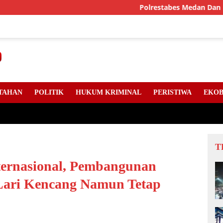
Polrestabes Medan Dan DPC Angkatan 
TAHAN
POLITIK
HUKUM KRIMINAL
PERISTIWA
EKOB
T
nternasional, Pembangunan
 Lari Kencang Namun Tetap