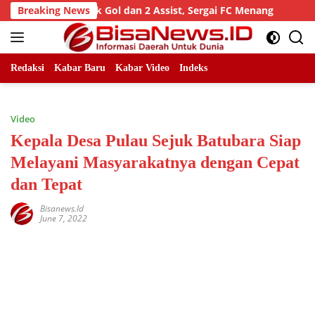
Skip
g Wiwik Cetak Gol dan 2 Assist, Sergai FC Menang
Breaking News
Malam
to
content
Redaksi
Kabar Baru
Kabar Video
Indeks
Video
Kepala Desa Pulau Sejuk Batubara Siap
Melayani Masyarakatnya dengan Cepat
dan Tepat
Bisanews.id
June 7, 2022