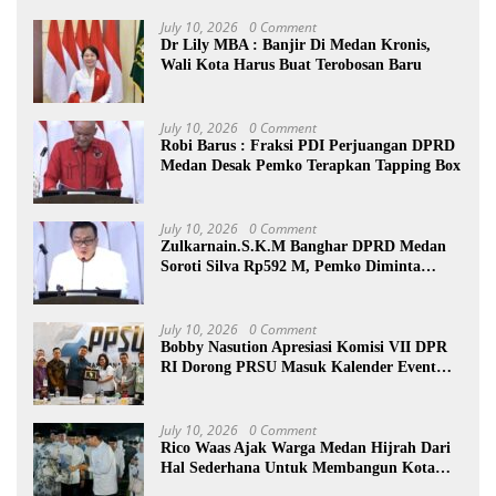
July 10, 2026
0 Comment
Dr Lily MBA : Banjir Di Medan Kronis,
Wali Kota Harus Buat Terobosan Baru
July 10, 2026
0 Comment
Robi Barus : Fraksi PDI Perjuangan DPRD
Medan Desak Pemko Terapkan Tapping Box
July 10, 2026
0 Comment
Zulkarnain.S.K.M Banghar DPRD Medan
Soroti Silva Rp592 M, Pemko Diminta
Benahi Rencana PAD
July 10, 2026
0 Comment
Bobby Nasution Apresiasi Komisi VII DPR
RI Dorong PRSU Masuk Kalender Event
Nasional
July 10, 2026
0 Comment
Rico Waas Ajak Warga Medan Hijrah Dari
Hal Sederhana Untuk Membangun Kota
Lebih Baik