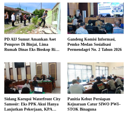
Kewaspadaan
PD AIJ Sumut Amankan Aset
Gandeng Komisi Informasi,
Pemprov Di Binjai, Lima
Pemko Medan Sosialisasi
Rumah Dinas Eks Bioskop Ria
Permendagri No. 2 Tahun 2026
Dibongkar
Sidang Korupsi Waterfront City
Panitia Kebut Persiapan
Samosir: Eks PPK Akui Hanya
Kejuaraan Catur SIWO PWI–
Lanjutkan Pekerjaan, KPA
STOK Binaguna
Beberkan Pengawasan Proyek