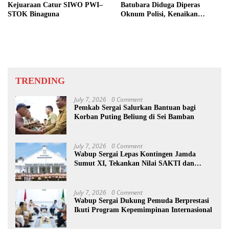
Kejuaraan Catur SIWO PWI–
Batubara Diduga Diperas
STOK Binaguna
Oknum Polisi, Kenaikan
Pangkat AKP Fadlun Al Fitri
Ditunda
TRENDING
July 7, 2026
0 Comment
Pemkab Sergai Salurkan Bantuan bagi
Korban Puting Beliung di Sei Bamban
July 7, 2026
0 Comment
Wabup Sergai Lepas Kontingen Jamda
Sumut XI, Tekankan Nilai SAKTI dan
Karakter Pramuka
July 7, 2026
0 Comment
Wabup Sergai Dukung Pemuda Berprestasi
Ikuti Program Kepemimpinan Internasional