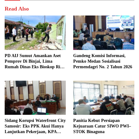
Read Also
PD AIJ Sumut Amankan Aset
Gandeng Komisi Informasi,
Pemprov Di Binjai, Lima
Pemko Medan Sosialisasi
Rumah Dinas Eks Bioskop Ria
Permendagri No. 2 Tahun 2026
Dibongkar
Sidang Korupsi Waterfront City
Panitia Kebut Persiapan
Samosir: Eks PPK Akui Hanya
Kejuaraan Catur SIWO PWI–
Lanjutkan Pekerjaan, KPA
STOK Binaguna
Beberkan Pengawasan Proyek