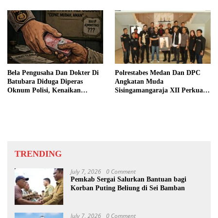
Bela Pengusaha Dan Dokter Di
Polrestabes Medan Dan DPC
Batubara Diduga Diperas
Angkatan Muda
Oknum Polisi, Kenaikan
Sisingamangaraja XII Perkuat
Pangkat AKP Fadlun Al Fitri
Sinergitas Jaga Kamtibmas
Ditunda
TRENDING
July 7, 2026
0 Comment
Pemkab Sergai Salurkan Bantuan bagi
Korban Puting Beliung di Sei Bamban
July 7, 2026
0 Comment