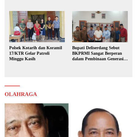
Karya Bhakti Praja Nugraha
Polsek Kotarih dan Koramil
Bupati Deliserdang Sebut
17/KTR Gelar Patroli
BKPRMI Sangat Berperan
Minggu Kasih
dalam Pembinaan Generasi
Muda
OLAHRAGA