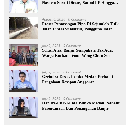
Nasdem Soroti Dinsos, Satpol PP Hingga
Kepling
August 8, 2026
0 Comment
Proses Pemasangan Pipa Di Sejumlah Titik
Jalan Lintas Sumatera, Pengguna Jalan
diimbau Untuk meningkatkan
Kewaspadaan
July 9, 2026
0 Comment
Solusi Atasi Banjir Sempakata Tak Ada,
Warga Korban Temui Wong Chun Sen
July 9, 2026
0 Comment
Gerindra Desak Pemko Medan Perbaiki
Pengolaan Resapan Anggaran
July 9, 2026
0 Comment
Hanura-PKB Minta Pemko Medan Perbaiki
Perencanaan Dan Penanganan Banjir