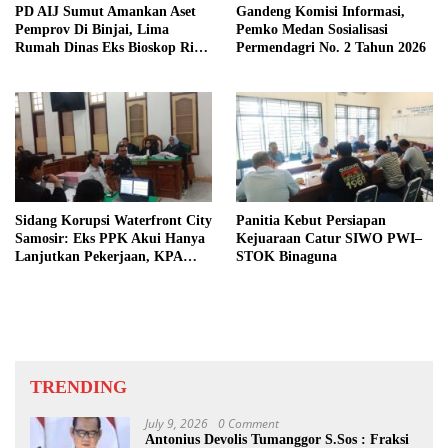
PD AIJ Sumut Amankan Aset
Gandeng Komisi Informasi,
Pemprov Di Binjai, Lima
Pemko Medan Sosialisasi
Rumah Dinas Eks Bioskop Ria
Permendagri No. 2 Tahun 2026
Dibongkar
Sidang Korupsi Waterfront City
Panitia Kebut Persiapan
Samosir: Eks PPK Akui Hanya
Kejuaraan Catur SIWO PWI–
Lanjutkan Pekerjaan, KPA
STOK Binaguna
Beberkan Pengawasan Proyek
TRENDING
July 9, 2026
0 Comment
Antonius Devolis Tumanggor S.Sos : Fraksi