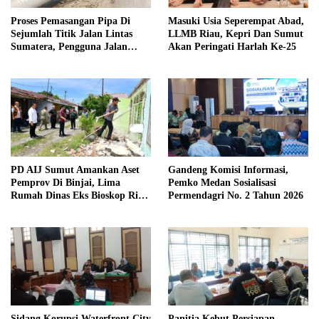
Proses Pemasangan Pipa Di
Masuki Usia Seperempat Abad,
Sejumlah Titik Jalan Lintas
LLMB Riau, Kepri Dan Sumut
Sumatera, Pengguna Jalan
Akan Peringati Harlah Ke-25
diimbau Untuk meningkatkan
Kewaspadaan
PD AIJ Sumut Amankan Aset
Gandeng Komisi Informasi,
Pemprov Di Binjai, Lima
Pemko Medan Sosialisasi
Rumah Dinas Eks Bioskop Ria
Permendagri No. 2 Tahun 2026
Dibongkar
Sidang Korupsi Waterfront City
Panitia Kebut Persiapan