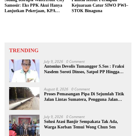
Samosir: Eks PPK Akui Hanya
Kejuaraan Catur SIWO PWI–
Lanjutkan Pekerjaan, KPA
STOK Binaguna
Beberkan Pengawasan Proyek
TRENDING
July 9, 2026
0 Comment
Antonius Devolis Tumanggor S.Sos : Fraksi
Nasdem Soroti Dinsos, Satpol PP Hingga
Kepling
August 8, 2026
0 Comment
Proses Pemasangan Pipa Di Sejumlah Titik
Jalan Lintas Sumatera, Pengguna Jalan
diimbau Untuk meningkatkan
Kewaspadaan
July 9, 2026
0 Comment
Solusi Atasi Banjir Sempakata Tak Ada,
Warga Korban Temui Wong Chun Sen