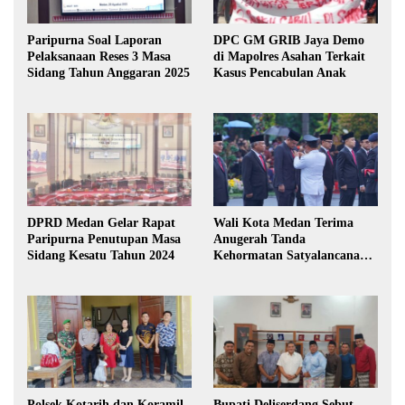
Paripurna Soal Laporan
DPC GM GRIB Jaya Demo
Pelaksanaan Reses 3 Masa
di Mapolres Asahan Terkait
Sidang Tahun Anggaran 2025
Kasus Pencabulan Anak
DPRD Medan Gelar Rapat
Wali Kota Medan Terima
Paripurna Penutupan Masa
Anugerah Tanda
Sidang Kesatu Tahun 2024
Kehormatan Satyalancana
Karya Bhakti Praja Nugraha
Polsek Kotarih dan Koramil
Bupati Deliserdang Sebut