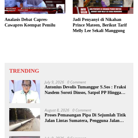
Analasis Debat Capres-
Jadi Penyanyi di Nikahan
Cawapres Keempat Pemilu
Prince Mateen, Berikut Tarif
Melly Lee Sekali Manggung
TRENDING
July 9, 2026
0 Comment
Antonius Devolis Tumanggor S.Sos : Fraksi
Nasdem Soroti Dinsos, Satpol PP Hingga
Kepling
August 8, 2026
0 Comment
Proses Pemasangan Pipa Di Sejumlah Titik
Jalan Lintas Sumatera, Pengguna Jalan
diimbau Untuk meningkatkan
Kewaspadaan