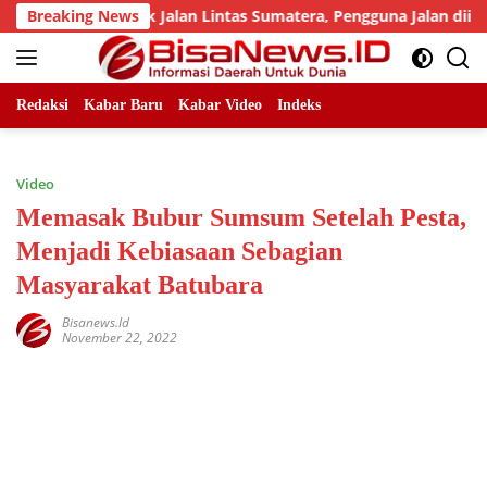
Skip
jumlah Titik Jalan Lintas Sumatera, Pengguna Jalan diimbau U
Breaking News
to
content
Redaksi
Kabar Baru
Kabar Video
Indeks
Video
Memasak Bubur Sumsum Setelah Pesta,
Menjadi Kebiasaan Sebagian
Masyarakat Batubara
Bisanews.id
November 22, 2022