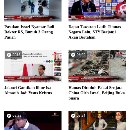
Pasukan Israel Nyamar Jadi
Dapat Tawaran Latih Timnas
Dokter RS, Bunuh 3 Orang
Negara Lain, STY Berjanji
Pasien
Akan Bertahan
0015
06:22
Jokowi Gantikan libur Isa
Hamas Dituduh Pakai Senjata
Almasih Jadi Yesus Kristus
China Oleh Israel, Beijing Buka
Suara
08:38
03:31