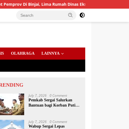
i Binjai, Lima Rumah Dinas Eks Bioskop Ria Dibongkar
IS
OLAHRAGA
LAINNYA
RENDING
July 7, 2026
0 Comment
Pemkab Sergai Salurkan
Bantuan bagi Korban Puting
Beliung di Sei Bamban
July 7, 2026
0 Comment
Wabup Sergai Lepas