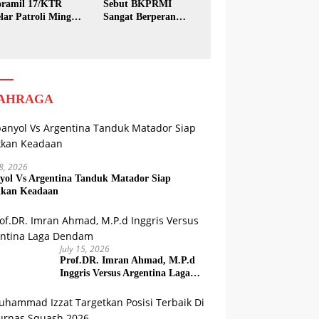
ramil 17/KTR
Sebut BKPRMI
lar Patroli Minggu
Sangat Berperan
sih
dalam Pembinaan
Generasi Muda
AHRAGA
18, 2026
yol Vs Argentina Tanduk Matador Siap
kkan Keadaan
July 15, 2026
Prof.DR. Imran Ahmad, M.P.d
Inggris Versus Argentina Laga
Dendam