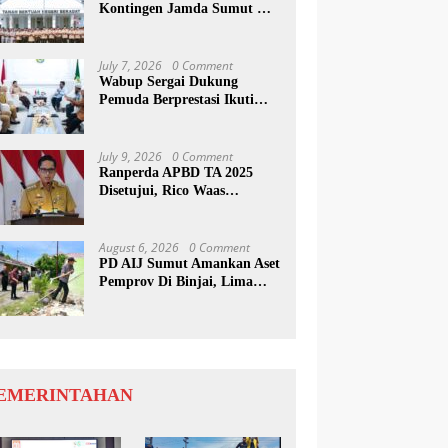
Kontingen Jamda Sumut XI,
Tekankan Nilai SAKTI dan
Karakter Pramuka
July 7, 2026
0 Comment
Wabup Sergai Dukung
Pemuda Berprestasi Ikuti
Program Kepemimpinan
Internasional
July 9, 2026
0 Comment
Ranperda APBD TA 2025
Disetujui, Rico Waas
Apresiasi Sinergitas Antara
Legislatif dan Eksekutif
August 6, 2026
0 Comment
PD AIJ Sumut Amankan Aset
Pemprov Di Binjai, Lima
Rumah Dinas Eks Bioskop
Ria Dibongkar
EMERINTAHAN