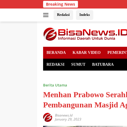
Skip
Breaking News
to
content
Redaksi
Indeks
BERANDA
KABAR VIDEO
PEMERIN
REDAKSI
SUMUT
BATUBARA
Berita Utama
Menhan Prabowo Serah
Pembangunan Masjid A
Bisanews.id
January 29, 2023