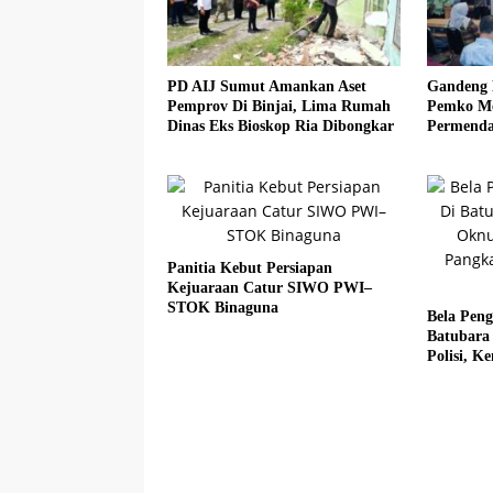
PD AIJ Sumut Amankan Aset
Gandeng 
Pemprov Di Binjai, Lima Rumah
Pemko Med
Dinas Eks Bioskop Ria Dibongkar
Permenda
Panitia Kebut Persiapan
Kejuaraan Catur SIWO PWI–
STOK Binaguna
Bela Pen
Batubara
Polisi, 
Fadlun Al