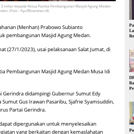
3 miliar kepada Ketua Panitia Pembangunan Masjid Agung Medan
dan. (Foto : Ayu/Bisanews.id).
Pa
tahanan (Menhan) Prabowo Subianto
La
tuk pembangunan Masjid Agung Medan.
Re
Ta
t (27/1/2023), usai pelaksanaan Salat Jumat, di
itia Pembangunan Masjid Agung Medan Musa Idi
DP
Ra
Pe
i Gerindra didampingi Gubernur Sumut Edy
Si
20
 Sumut Gus Irawan Pasaribu, Sjafrie Syamsuddin,
rus Partai Gerindra.
 dapat dipergunakan untuk menyelesaikan
Po
giatan yang berkaitan dengan kemaslahatan