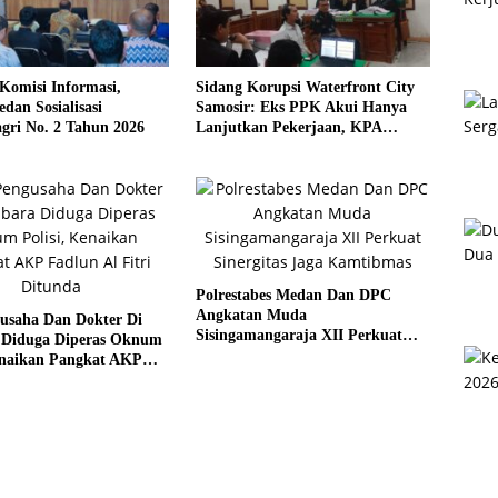
Komisi Informasi,
Sidang Korupsi Waterfront City
an Sosialisasi
Samosir: Eks PPK Akui Hanya
gri No. 2 Tahun 2026
Lanjutkan Pekerjaan, KPA
Beberkan Pengawasan Proyek
Polrestabes Medan Dan DPC
Angkatan Muda
gusaha Dan Dokter Di
Sisingamangaraja XII Perkuat
 Diduga Diperas Oknum
Sinergitas Jaga Kamtibmas
Kenaikan Pangkat AKP
 Fitri Ditunda