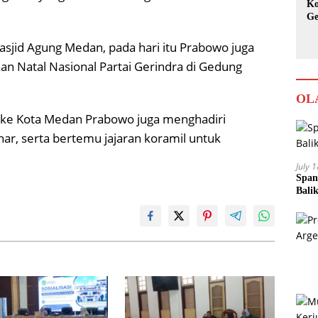
Ko
Ge
Ka
sjid Agung Medan, pada hari itu Prabowo juga
n Natal Nasional Partai Gerindra di Gedung
OL
 ke Kota Medan Prabowo juga menghadiri
har, serta bertemu jajaran koramil untuk
July 
Span
Bali