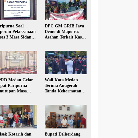
ripurna Soal
DPC GM GRIB Jaya
poran Pelaksanaan
Demo di Mapolres
ses 3 Masa Sidang
Asahan Terkait Kasus
hun Anggaran 2025
Pencabulan Anak
RD Medan Gelar
Wali Kota Medan
pat Paripurna
Terima Anugerah
nutupan Masa
Tanda Kehormatan
dang Kesatu Tahun
Satyalancana Karya
24
Bhakti Praja Nugraha
lsek Kotarih dan
Bupati Deliserdang