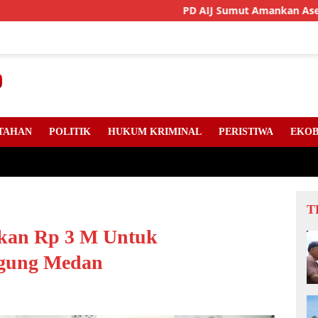
PD AIJ Sumut Amankan Aset Pemprov D
TAHAN
POLITIK
HUKUM KRIMINAL
PERISTIWA
EKOB
T
kan Rp 3 M Untuk
gung Medan