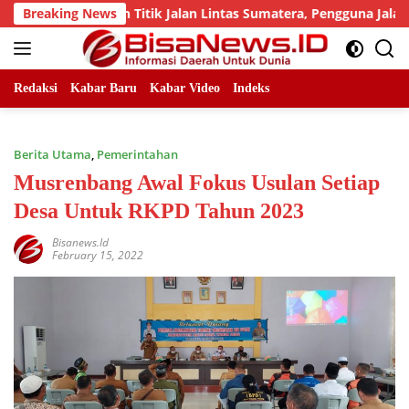
Skip
i Sejumlah Titik Jalan Lintas Sumatera, Pengguna Jalan diimb
Breaking News
to
content
Redaksi
Kabar Baru
Kabar Video
Indeks
Berita Utama
,
Pemerintahan
Musrenbang Awal Fokus Usulan Setiap
Desa Untuk RKPD Tahun 2023
Bisanews.id
February 15, 2022