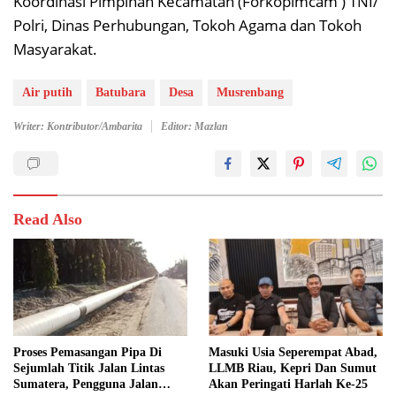
Koordinasi Pimpinan Kecamatan (Forkopimcam ) TNI/
Polri, Dinas Perhubungan, Tokoh Agama dan Tokoh
Masyarakat.
Air putih
Batubara
Desa
Musrenbang
Writer: Kontributor/Ambarita
Editor: Mazlan
Read Also
Proses Pemasangan Pipa Di
Masuki Usia Seperempat Abad,
Sejumlah Titik Jalan Lintas
LLMB Riau, Kepri Dan Sumut
Sumatera, Pengguna Jalan
Akan Peringati Harlah Ke-25