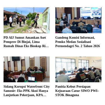
diimbau Untuk meningkatkan
Kewaspadaan
PD AIJ Sumut Amankan Aset
Gandeng Komisi Informasi,
Pemprov Di Binjai, Lima
Pemko Medan Sosialisasi
Rumah Dinas Eks Bioskop Ria
Permendagri No. 2 Tahun 2026
Dibongkar
Sidang Korupsi Waterfront City
Panitia Kebut Persiapan
Samosir: Eks PPK Akui Hanya
Kejuaraan Catur SIWO PWI–
Lanjutkan Pekerjaan, KPA
STOK Binaguna
Beberkan Pengawasan Proyek