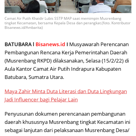
Camat Air Putih Khaidir Lubis SSTP MAP saat memimpin Musrenbang
tingkat Kecamatan, bersama Kepala Desa dan perangkat.(foto. Kontributor
Bisanews.id/Ambarita)
BATUBARA l
Bisanews.id
I
Musyawarah Perencanan
Pembangunan Rencana Kerja Pemerintahan Daerah
(Musrenbang RKPD) dilaksanakan, Selasa (15/2/22) di
Aula Kantor Camat Air Putih Indrapura Kabupaten
Batubara, Sumatra Utara.
Maya Zahir Minta Duta Literasi dan Duta Lingkungan
Jadi Influencer bagi Pelajar Lain
Penyusunan dokumen perencanaan pembangunan
daerah khususnya Musrenbang tingkat Kecamatan ini
sebagai lanjutan dari pelaksanaan Musrenbang Desa/