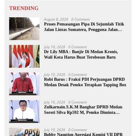
TRENDING
August 8, 2026
0 Comment
Proses Pemasangan Pipa Di Sejumlah Titik
Jalan Lintas Sumatera, Pengguna Jalan
diimbau Untuk meningkatkan
Kewaspadaan
July 10, 2026
0 Comment
Dr Lily MBA : Banjir Di Medan Kronis,
Wali Kota Harus Buat Terobosan Baru
July 10, 2026
0 Comment
Robi Barus : Fraksi PDI Perjuangan DPRD
Medan Desak Pemko Terapkan Tapping Box
July 10, 2026
0 Comment
Zulkarnain.S.K.M Banghar DPRD Medan
Soroti Silva Rp592 M, Pemko Diminta
Benahi Rencana PAD
July 10, 2026
0 Comment
Bobby Nasution Apresiasi Komisi VII DPR