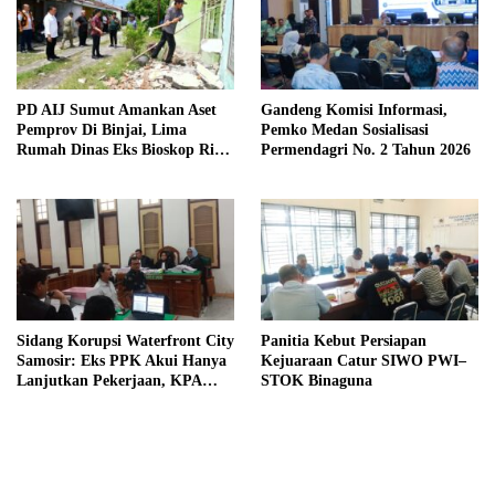
PD AIJ Sumut Amankan Aset
Gandeng Komisi Informasi,
Pemprov Di Binjai, Lima
Pemko Medan Sosialisasi
Rumah Dinas Eks Bioskop Ria
Permendagri No. 2 Tahun 2026
Dibongkar
Sidang Korupsi Waterfront City
Panitia Kebut Persiapan
Samosir: Eks PPK Akui Hanya
Kejuaraan Catur SIWO PWI–
Lanjutkan Pekerjaan, KPA
STOK Binaguna
Beberkan Pengawasan Proyek